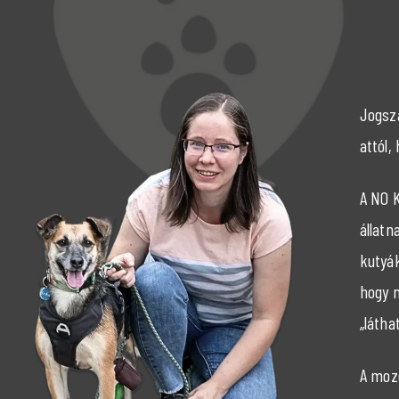
Jogsza
attól,
A NO K
állatn
kutyák
hogy m
„láth
A moz