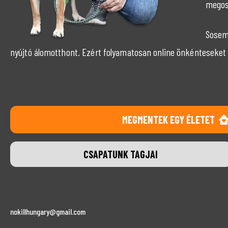
megos
Sosem 
nyújtó álomotthont. Ezért folyamatosan online önkénteseket 
MEGMENTEK EGY ÉLETET
CSAPATUNK TAGJAI
nokillhungary@gmail.com