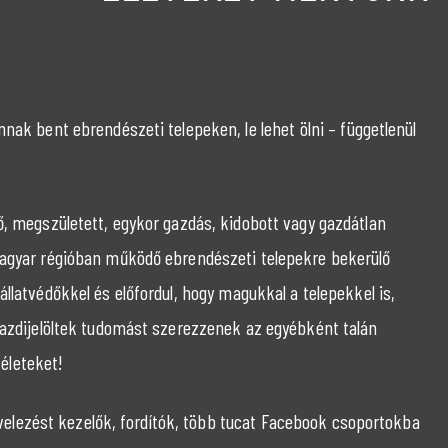
nak bent ebrendészeti telepeken, le lehet ölni – függetlenül
, megszületett, egykor gazdás, kidobott vagy gazdátlan
magyar régióban működő ebrendészeti telepekre bekerülő
állatvédőkkel és előfordul, hogy magukkal a telepekkel is,
 gazdijelöltek tudomást szerezzenek az egyébként talán
életeket!
elezést kezelők, fordítók, több tucat Facebook csoportokba