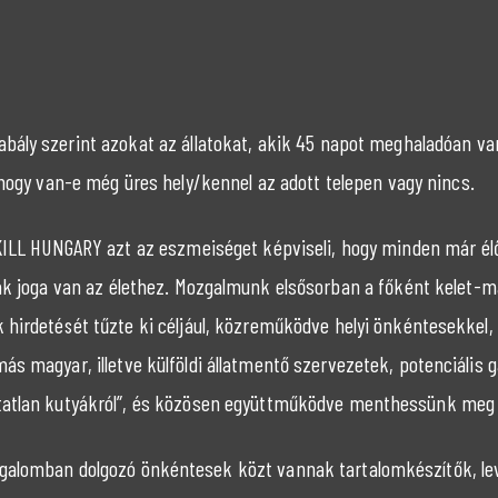
bály szerint azokat az állatokat, akik 45 napot meghaladóan van
 hogy van-e még üres hely/kennel az adott telepen vagy nincs.
ILL HUNGARY azt az eszmeiséget képviseli, hogy minden már élő
ak joga van az élethez. Mozgalmunk elsősorban a főként kelet-
 hirdetését tűzte ki céljául, közreműködve helyi önkéntesekkel, 
ás magyar, illetve külföldi állatmentő szervezetek, potenciális
atatlan kutyákról”, és közösen együttműködve menthessünk meg 
galomban dolgozó önkéntesek közt vannak tartalomkészítők, lev