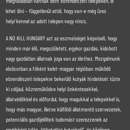
meghaladóan vannak bent ebrendészeti telepeken, le
lehet ölni – függetlenül attól, hogy van-e még üres
hely/kennel az adott telepen vagy nincs.
A NO KILL HUNGARY azt az eszmeiséget képviseli, hogy
minden már élő, megszületett, egykor gazdás, kidobott
vagy gazdátlan állatnak joga van az élethez. Mozgalmunk
elsősorban a főként kelet-magyar régióban működő
ebrendészeti telepekre bekerülő kutyák hirdetését tűzte
ki céljául, közreműködve helyi önkéntesekkel,
állatvédőkkel és előfordul, hogy magukkal a telepekkel is,
hogy más magyar, illetve külföldi állatmentő szervezetek,
potenciális gazdijelöltek tudomást szerezzenek az
egyébként talán „láthatatlan kutyákról”, és közösen