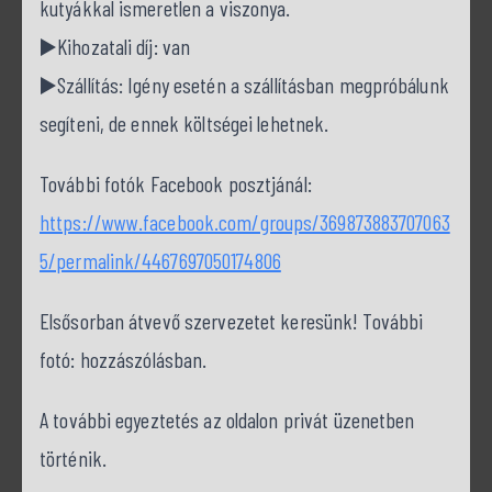
kutyákkal ismeretlen a viszonya.
▶️Kihozatali díj: van
▶️Szállítás: Igény esetén a szállításban megpróbálunk
segíteni, de ennek költségei lehetnek.
További fotók Facebook posztjánál:
https://www.facebook.com/groups/369873883707063
5/permalink/4467697050174806
Elsősorban átvevő szervezetet keresünk! További
fotó: hozzászólásban.
A további egyeztetés az oldalon privát üzenetben
történik.