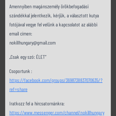
Amennyiben magánszemély örökbefogadási
szándékkal jelentkezik, kérjük, a választott kutya
fotójával vegye fel velünk a kapcsolatot az alábbi
email címen:
nokillhungary@gmail.com
„Csak egy szó: ÉLET”
Csoportunk :
https://facebook.com/groups/3698738837070635/?
ref=share
Iratkozz fel a hírcsatornánkra:
https://www.messenger.com/channel/nokillhungary