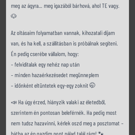
meg az ágyra… meg igazából bárhová, ahol TE vagy.
🐶
Az oltásaim folyamatban vannak, kihozatali díjam
van, és ha kell, a szállításban is próbálnak segíteni.
Én pedig cserébe vállalom, hogy:
– felvidítalak egy nehéz nap után
– minden hazaérkezésedet megünneplem
– időnként eltüntetek egy-egy zoknit 🤭
📣 Ha úgy érzed, hiányzik valaki az életedből,
szerintem én pontosan beleférnék. Ha pedig most
nem tudsz hazavinni, kérlek oszd meg a posztomat –
hátha az én gazdim pont nálad talál rám! 🐾