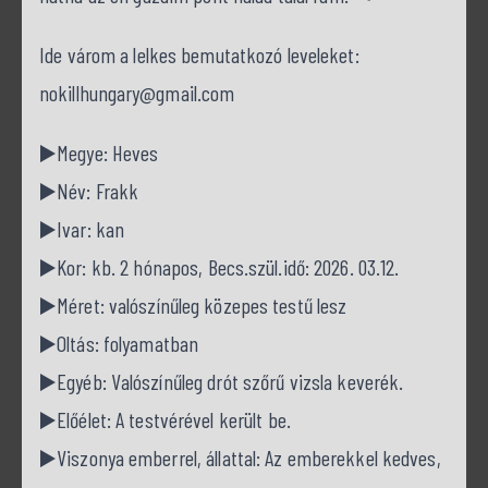
Ide várom a lelkes bemutatkozó leveleket:
nokillhungary@gmail.com
▶️Megye: Heves
▶️Név: Frakk
▶️Ivar: kan
▶️Kor: kb. 2 hónapos, Becs.szül.idő: 2026. 03.12.
▶️Méret: valószínűleg közepes testű lesz
▶️Oltás: folyamatban
▶️Egyéb: Valószínűleg drót szőrű vizsla keverék.
▶️Előélet: A testvérével került be.
▶️Viszonya emberrel, állattal: Az emberekkel kedves,