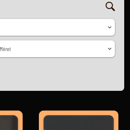
ret
Méret