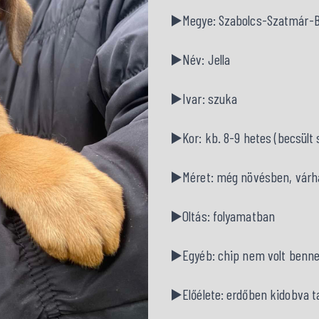
▶️Megye: Szabolcs-Szatmár-
▶️Név: Jella
▶️Ivar: szuka
▶️Kor: kb. 8-9 hetes (becsült s
▶️Méret: még növésben, várh
▶️Oltás: folyamatban
▶️Egyéb: chip nem volt benn
▶️Előélete: erdőben kidobva ta