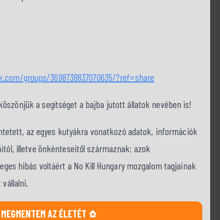
ok.com/groups/3698738837070635/?ref=share
szönjük a segítséget a bajba jutott állatok nevében is!
tüntetett, az egyes kutyákra vonatkozó adatok, információk
itól, illetve önkénteseitől származnak; azok
tleges hibás voltáért a No Kill Hungary mozgalom tagjainak
vállalni.
MEGMENTEM AZ ÉLETÉT