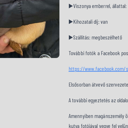
▶️Viszonya emberrel, állattal
▶️Kihozatali díj: van
▶️Szállítás: megbeszélhető
További fotók a Facebook posz
https://www.facebook.com/
Elsősorban átvevő szervezet
A további egyeztetés az oldal
Amennyiben magánszemély örök
kutya fotójával vegye fel velü