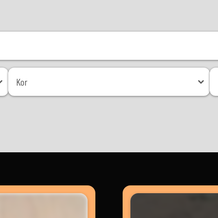
Kor
Mé
Kor