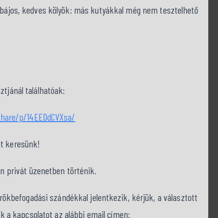
: bájos, kedves kölyök; más kutyákkal még nem tesztelhető
tjánál találhatóak:
share/p/14EEDdCVXsa/
et keresünk!
on privát üzenetben történik.
befogadási szándékkal jelentkezik, kérjük, a választott
nk a kapcsolatot az alábbi email címen: