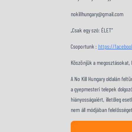
nokillhungary@gmail.com
„Csak egy szó: ÉLET”
Csoportunk :
https://facebo
Köszönjük a megosztásokat, kö
A No Kill Hungary oldalán fel
a gyepmesteri telepek dolgozó
hiányosságaiért, illetőleg ese
nem áll módjában felelősséget 