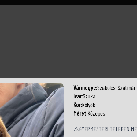
Vármegye:
Szabolcs-Szatmár
Ivar:
Szuka
Kor:
kölyök
Méret:
Közepes
⚠️GYEPMESTERI TELEPEN MEN