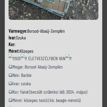
Vármegye:
Borsod-Abaúj-Zemplén
Ivar:
Szuka
Kor:
Méret:
Közepes
SOS
ÉLETVESZÉLYBEN VAN
Megye: Borsod-Abaúj-Zemplén
Név: Barbie
Ivar: szuka
Kor: fiatal (becsült születési idő: 2024. május)
Méret: közepes testű (kb. beagle méretű)