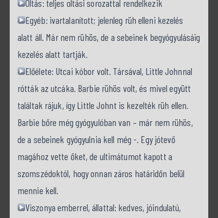
Oltás: teljes oltási sorozattal rendelkezik
Egyéb: ivartalanított; jelenleg rüh elleni kezelés
alatt áll. Már nem rühös, de a sebeinek begyógyulásáig
kezelés alatt tartják.
Előélete: Utcai kóbor volt. Társával, Little Johnnal
rótták az utcáka. Barbie rühös volt, és mivel együtt
találtak rájuk, így Little Johnt is kezelték rüh ellen.
Barbie bőre még gyógyulóban van – már nem rühös,
de a sebeinek gyógyulnia kell még -. Egy jótevő
magához vette őket, de ultimátumot kapott a
szomszédoktól, hogy onnan záros határidőn belül
mennie kell.
Viszonya emberrel, állattal: kedves, jóindulatú,