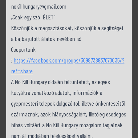
nokillhungary@gmail.com
„Csak egy szó: ÉLET”
Köszönjük a megosztásokat, köszönjük a segítséget
a bajba jutott állatok nevében is!
Csoportunk
:
https://facebook.com/groups/3698738837070635/?
ref=share
A No Kill Hungary oldalán feltüntetett, az egyes
kutyákra vonatkozó adatok, információk a
gyepmesteri telepek dolgozóitól, illetve önkénteseitől
származnak; azok hiányosságaiért, illetőleg esetleges
hibás voltáért a No Kill Hungary mozgalom tagjainak
nem áll módjában felelősséget vállalni.