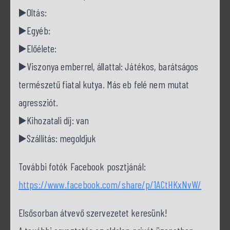
▶️Oltás:
▶️Egyéb:
▶️Előélete:
▶️Viszonya emberrel, állattal: Játékos, barátságos
természetű fiatal kutya. Más eb felé nem mutat
agressziót.
▶️Kihozatali díj: van
▶️Szállítás: megoldjuk
További fotók Facebook posztjánál:
https://www.facebook.com/share/p/1ACtHKxNvW/
Elsősorban átvevő szervezetet keresünk!