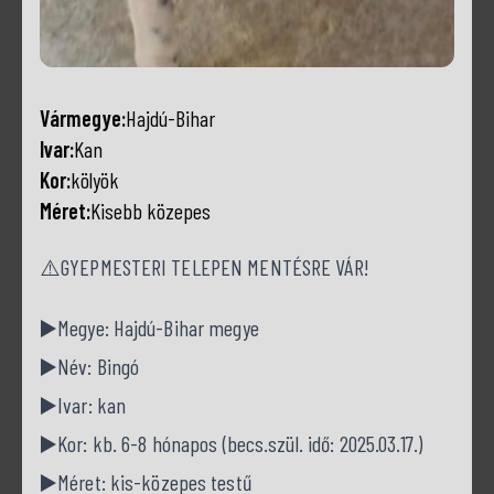
Vármegye:
Hajdú-Bihar
Ivar:
Kan
Kor:
kölyök
Méret:
Kisebb közepes
⚠️GYEPMESTERI TELEPEN MENTÉSRE VÁR!
▶️Megye: Hajdú-Bihar megye
▶️Név: Bingó
▶️Ivar: kan
▶️Kor: kb. 6-8 hónapos (becs.szül. idő: 2025.03.17.)
▶️Méret: kis-közepes testű