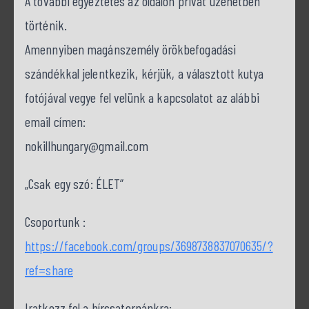
A további egyeztetés az oldalon privát üzenetben
történik.
Amennyiben magánszemély örökbefogadási
szándékkal jelentkezik, kérjük, a választott kutya
fotójával vegye fel velünk a kapcsolatot az alábbi
email címen:
nokillhungary@gmail.com
„Csak egy szó: ÉLET”
Csoportunk :
https://facebook.com/groups/3698738837070635/?
ref=share
Iratkozz fel a hírcsatornánkra: