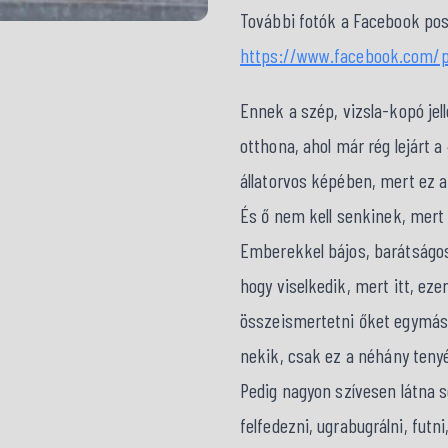
További fotók a Facebook pos
https://www.facebook.com/p
Ennek a szép, vizsla-kopó je
otthona, ahol már rég lejárt a
állatorvos képében, mert ez 
És ő nem kell senkinek, mer
Emberekkel bájos, barátságos
hogy viselkedik, mert itt, ez
összeismertetni őket egymáss
nekik, csak ez a néhány teny
Pedig nagyon szívesen látna s
felfedezni, ugrabugrálni, fut