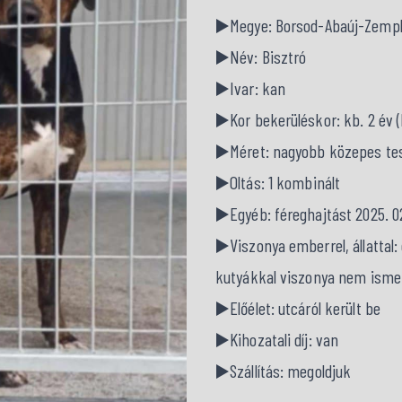
▶️Megye: Borsod-Abaúj-Zemp
▶️Név: Bisztró
▶️Ivar: kan
▶️Kor bekerüléskor: kb. 2 év (b
▶️Méret: nagyobb közepes te
▶️Oltás: 1 kombinált
▶️Egyéb: féreghajtást 2025. 0
▶️Viszonya emberrel, állatta
kutyákkal viszonya nem isme
▶️Előélet: utcáról került be
▶️Kihozatali díj: van
▶️Szállítás: megoldjuk