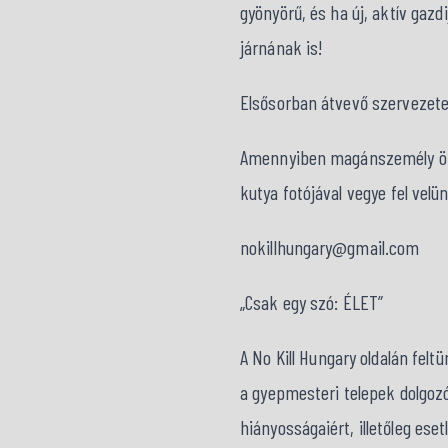
gyönyörű, és ha új, aktív gaz
járnának is!
Elsősorban átvevő szervezet
Amennyiben magánszemély örö
kutya fotójával vegye fel velü
nokillhungary@gmail.com
„Csak egy szó: ÉLET”
A No Kill Hungary oldalán fel
a gyepmesteri telepek dolgozó
hiányosságaiért, illetőleg ese