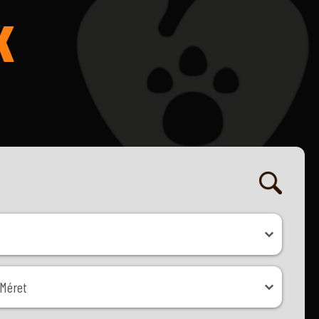
K
ret
Méret