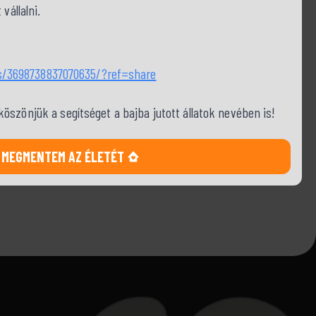
vállalni.
s/3698738837070635/?ref=share
szönjük a segítséget a bajba jutott állatok nevében is!
MEGMENTEM AZ ÉLETÉT