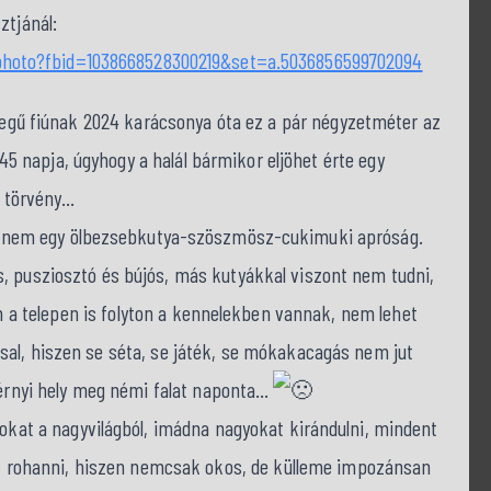
ztjánál:
hoto?fbid=1038668528300219&set=a.5036856599702094
llegű fiúnak 2024 karácsonya óta ez a pár négyzetméter az
 45 napja, úgyhogy a halál bármikor eljöhet érte egy
a törvény…
t nem egy ölbezsebkutya-szöszmösz-cukimuki apróság.
, pusziosztó és bújós, más kutyákkal viszont nem tudni,
en a telepen is folyton a kennelekben vannak, nem lehet
al, hiszen se séta, se játék, se mókakacagás nem jut
érnyi hely meg némi falat naponta…
okat a nagyvilágból, imádna nagyokat kirándulni, mindent
ni, rohanni, hiszen nemcsak okos, de külleme impozánsan