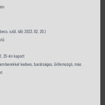
lén
ecs. szül. idő: 2023. 02. 20.)
stű
2. 25-én kapott
l: emberekkel kedves, barátságos, örökmozgó, más
rt