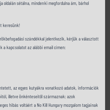
dija oldalán sétálna, mindenki megfordulna ám, bárhol
et keresünk!
kbefogadási szándékkal jelentkezik, kérjük a választott
nk a kapcsolatot az alábbi email címen:
tüntetett, az egyes kutyákra vonatkozó adatok, információk
itól, illetve önkénteseitől származnak; azok
tleges hibás voltáért a No Kill Hungary mozgalom tagjainak