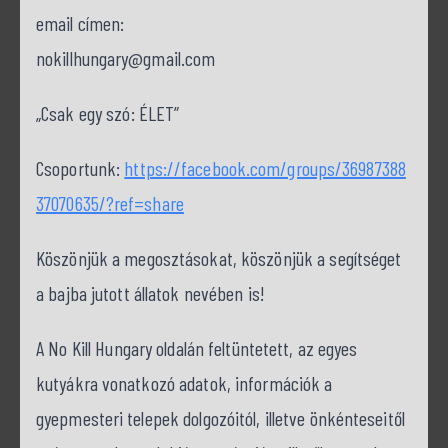
email címen:
nokillhungary@gmail.com
„Csak egy szó: ÉLET”
Csoportunk:
https://facebook.com/groups/36987388
37070635/?ref=share
Köszönjük a megosztásokat, köszönjük a segítséget
a bajba jutott állatok nevében is!
A No Kill Hungary oldalán feltüntetett, az egyes
kutyákra vonatkozó adatok, információk a
gyepmesteri telepek dolgozóitól, illetve önkénteseitől