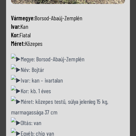
Vármegye:
Borsod-Abaúj-Zemplén
Ivar:
Kan
Kor:
Fiatal
Méret:
Közepes
Megye: Borsod-Abaúj-Zemplén
Név: Bojtár
Ivar: kan – ivartalan
Kor: kb. 1 éves
Méret: közepes testű, súlya jelenleg 15 kg,
marmagassága 37 cm
Oltás: van
Egyéb: chip van