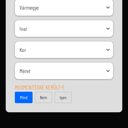
Vármegye
Vármegye
Ivar
Ivar
Kor
Kor
Méret
Méret
MEGMENTÉSRE KERÜLT-E
MEGMENTÉSRE KERÜLT-E
Mind
Nem
Igen