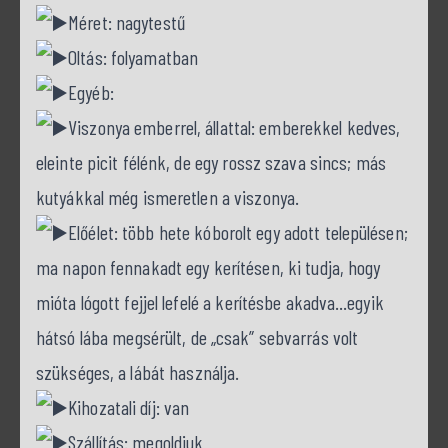
Méret: nagytestű
Oltás: folyamatban
Egyéb:
Viszonya emberrel, állattal: emberekkel kedves,
eleinte picit félénk, de egy rossz szava sincs; más
kutyákkal még ismeretlen a viszonya.
Előélet: több hete kóborolt egy adott településen;
ma napon fennakadt egy kerítésen, ki tudja, hogy
mióta lógott fejjel lefelé a kerítésbe akadva…egyik
hátsó lába megsérült, de „csak” sebvarrás volt
szükséges, a lábát használja.
Kihozatali díj: van
Szállítás: megoldjuk