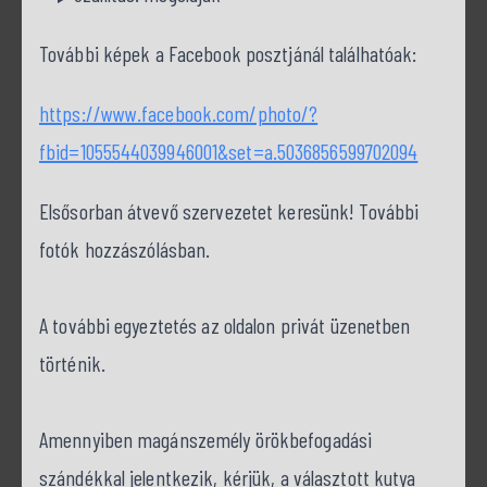
További képek a Facebook posztjánál találhatóak:
https://www.facebook.com/photo/?
fbid=1055544039946001&set=a.5036856599702094
Elsősorban átvevő szervezetet keresünk! További
fotók hozzászólásban.
A további egyeztetés az oldalon privát üzenetben
történik.
Amennyiben magánszemély örökbefogadási
szándékkal jelentkezik, kérjük, a választott kutya