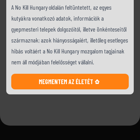
A No Kill Hungary oldalán feltüntetett, az egyes
kutyákra vonatkozó adatok, információk a
gyepmesteri telepek dolgozóitól, illetve önkénteseitől
származnak; azok hiányosságaiért, illetőleg esetleges
hibás voltáért a No Kill Hungary mozgalom tagjainak
nem áll módjában felelősséget vállalni.
MEGMENTEM AZ ÉLETÉT