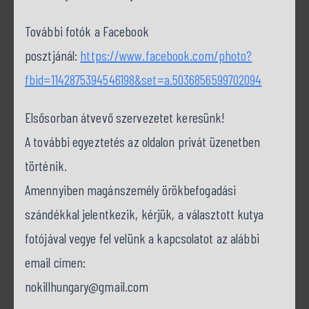
További fotók a Facebook
posztjánál:
https://www.facebook.com/photo?
fbid=1142875394546198&set=a.5036856599702094
Elsősorban átvevő szervezetet keresünk!
A további egyeztetés az oldalon privát üzenetben
történik.
Amennyiben magánszemély örökbefogadási
szándékkal jelentkezik, kérjük, a választott kutya
fotójával vegye fel velünk a kapcsolatot az alábbi
email címen:
nokillhungary@gmail.com