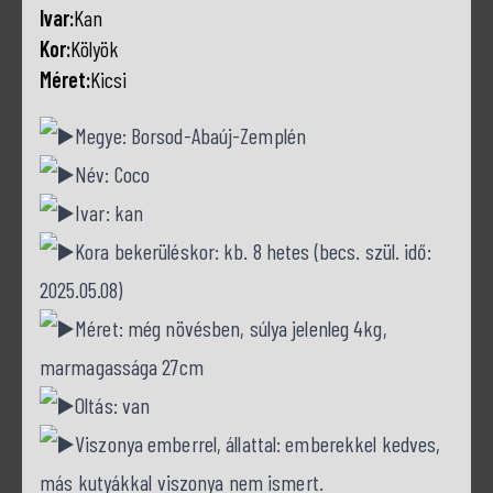
Ivar:
Kan
Kor:
Kölyök
Méret:
Kicsi
Megye: Borsod-Abaúj-Zemplén
Név: Coco
Ivar: kan
Kora bekerüléskor: kb. 8 hetes (becs. szül. idő:
2025.05.08)
Méret: még növésben, súlya jelenleg 4kg,
marmagassága 27cm
Oltás: van
Viszonya emberrel, állattal: emberekkel kedves,
más kutyákkal viszonya nem ismert.