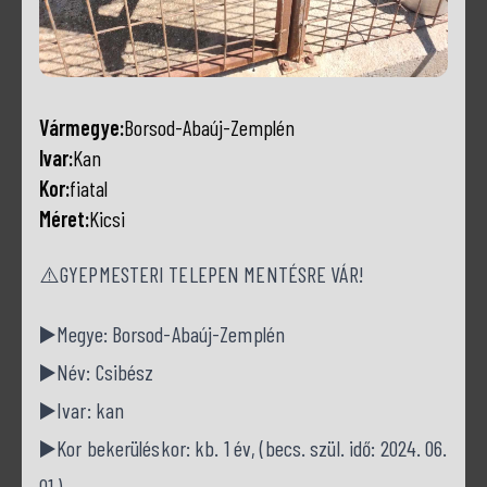
Vármegye:
Borsod-Abaúj-Zemplén
Ivar:
Kan
Kor:
fiatal
Méret:
Kicsi
⚠️GYEPMESTERI TELEPEN MENTÉSRE VÁR!
▶️Megye: Borsod-Abaúj-Zemplén
▶️Név: Csibész
▶️Ivar: kan
▶️Kor bekerüléskor: kb. 1 év, (becs. szül. idő: 2024. 06.
01.)