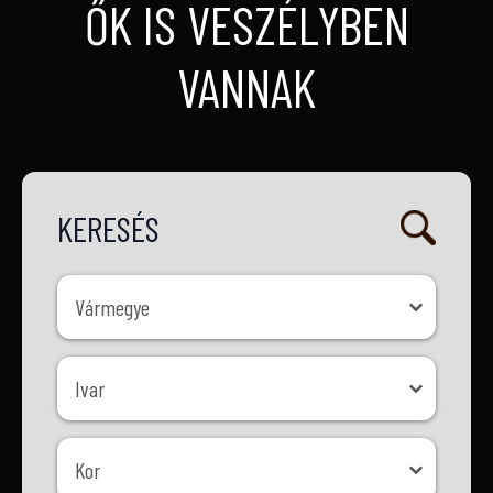
ŐK IS VESZÉLYBEN
VANNAK
KERESÉS
Vármegye
Vármegye
Ivar
Ivar
Kor
Kor