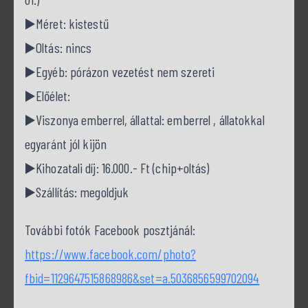
▶️Méret: kistestű
▶️Oltás: nincs
▶️Egyéb: pórázon vezetést nem szereti
▶️Előélet:
▶️Viszonya emberrel, állattal: emberrel , állatokkal
egyaránt jól kijön
▶️Kihozatali díj: 16.000.- Ft (chip+oltás)
▶️Szállítás: megoldjuk
További fotók Facebook posztjánál:
https://www.facebook.com/photo?
fbid=1129647515868986&set=a.5036856599702094