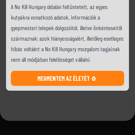
A No Kill Hungary oldalán feltüntetett, az egyes
kutyákra vonatkozó adatok, információk a
gyepmesteri telepek dolgozóitól, illetve önkénteseitől
származnak; azok hiányosságaiért, illetőleg esetleges
hibás voltáért a No Kill Hungary mozgalom tagjainak
nem áll módjában felelősséget vállalni.
MEGMENTEM AZ ÉLETÉT