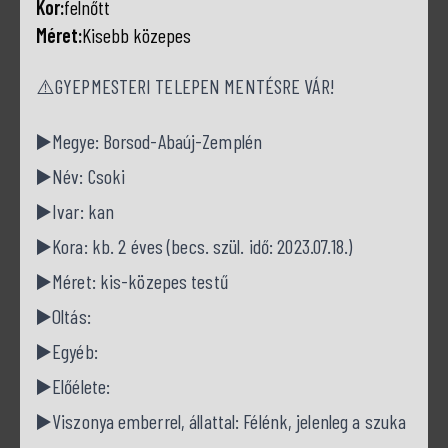
Kor:
felnőtt
Méret:
Kisebb közepes
⚠️GYEPMESTERI TELEPEN MENTÉSRE VÁR!
▶️Megye: Borsod-Abaúj-Zemplén
▶️Név: Csoki
▶️Ivar: kan
▶️Kora: kb. 2 éves (becs. szül. idő: 2023.07.18.)
▶️Méret: kis-közepes testű
▶️Oltás:
▶️Egyéb:
▶️Előélete:
▶️Viszonya emberrel, állattal: Félénk, jelenleg a szuka