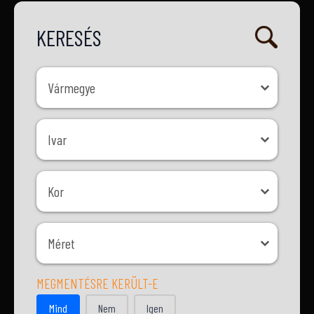
KERESÉS
Vármegye
Vármegye
Ivar
Ivar
Kor
Kor
Méret
Méret
MEGMENTÉSRE KERÜLT-E
MEGMENTÉSRE KERÜLT-E
Mind
Nem
Igen