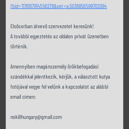
fbid=1176107914556279&set=a.5036856599702094
Elsősorban átvevő szervezetet keresünk!
A további egyeztetés az oldalon privát üzenetben
történik.
Amennyiben magánszemély örökbefogadási
szándékkal jelentkezik, kérjük, a választott kutya
fotójával vegye fel velünk a kapcsolatot az alábbi
email címen:
nokillhungary@gmail.com