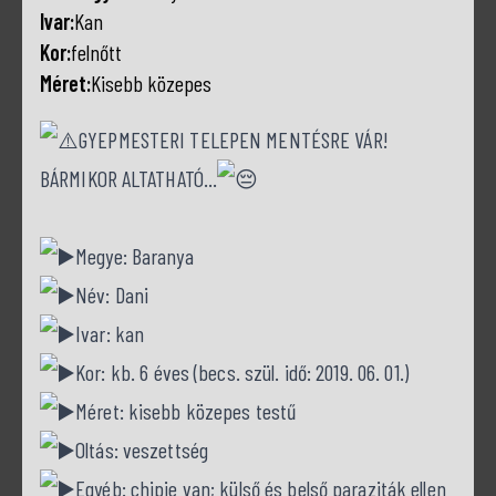
Ivar:
Kan
Kor:
felnőtt
Méret:
Kisebb közepes
GYEPMESTERI TELEPEN MENTÉSRE VÁR!
BÁRMIKOR ALTATHATÓ…
Megye: Baranya
Név: Dani
Ivar: kan
Kor: kb. 6 éves (becs. szül. idő: 2019. 06. 01.)
Méret: kisebb közepes testű
Oltás: veszettség
Egyéb: chipje van; külső és belső paraziták ellen