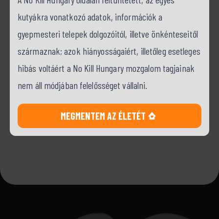
kutyákra vonatkozó adatok, információk a
gyepmesteri telepek dolgozóitól, illetve önkénteseitől
származnak; azok hiányosságaiért, illetőleg esetleges
hibás voltáért a No Kill Hungary mozgalom tagjainak
nem áll módjában felelősséget vállalni.
MEGMENTEM AZ ÉLETÉT