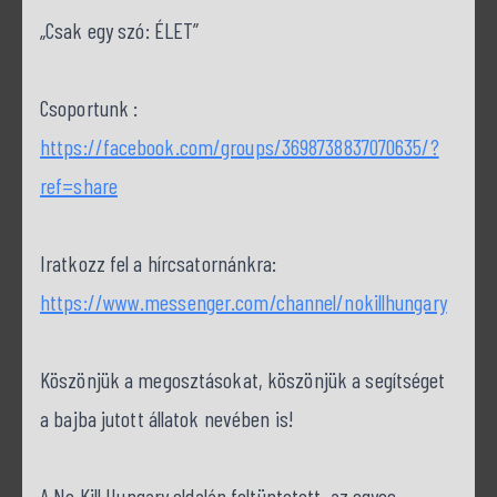
„Csak egy szó: ÉLET”
Csoportunk :
https://facebook.com/groups/3698738837070635/?
ref=share
Iratkozz fel a hírcsatornánkra:
https://www.messenger.com/channel/nokillhungary
Köszönjük a megosztásokat, köszönjük a segítséget
a bajba jutott állatok nevében is!
A No Kill Hungary oldalán feltüntetett, az egyes