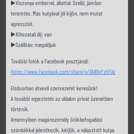
▶️Viszonya emberrel, állattal: Szelíd, jámbor
teremtés. Más kutyával jól kijön, nem mutat
agressziót.
▶️Kihozatali díj: van
▶️Szállítás: megoldjuk
További fotók a Facebook posztjánál:
https://www.facebook.com/share/p/1AW1qYzHYA/
Elsősorban átvevő szervezetet keresünk!
A további egyeztetés az oldalon privát üzenetben
történik.
Amennyiben magánszemély örökbefogadási
szándékkal jelentkezik, kérjük, a választott kutya