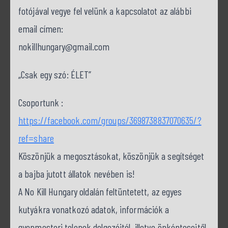
fotójával vegye fel velünk a kapcsolatot az alábbi
email címen:
nokillhungary@gmail.com
„Csak egy szó: ÉLET”
Csoportunk :
https://facebook.com/groups/3698738837070635/?
ref=share
Köszönjük a megosztásokat, köszönjük a segítséget
a bajba jutott állatok nevében is!
A No Kill Hungary oldalán feltüntetett, az egyes
kutyákra vonatkozó adatok, információk a
gyepmesteri telepek dolgozóitól, illetve önkénteseitől