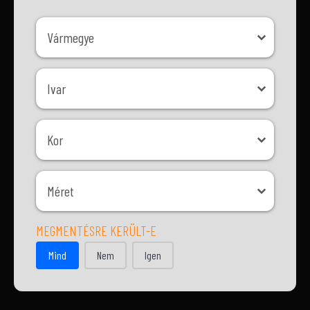
Vármegye
Vármegye
Ivar
Ivar
Kor
Kor
Méret
Méret
MEGMENTÉSRE KERÜLT-E
MEGMENTÉSRE KERÜLT-E
Mind
Nem
Igen