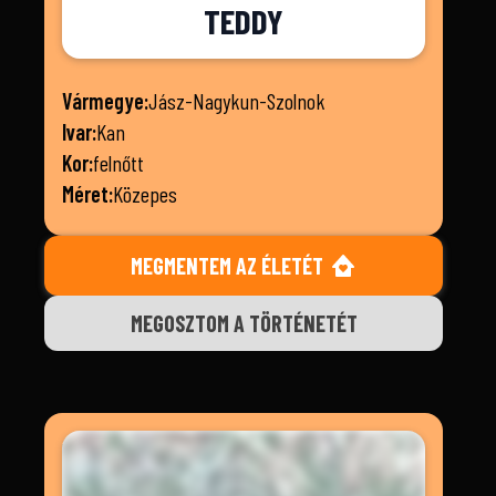
TEDDY
Vármegye:
Jász-Nagykun-Szolnok
Ivar:
Kan
Kor:
felnőtt
Méret:
Közepes
MEGMENTEM AZ ÉLETÉT
MEGOSZTOM A TÖRTÉNETÉT