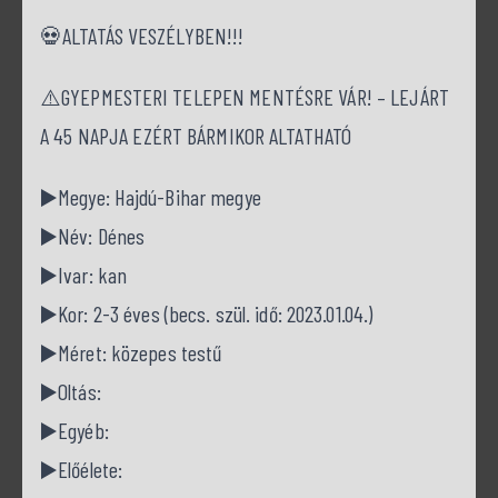
💀ALTATÁS VESZÉLYBEN!!!
⚠️GYEPMESTERI TELEPEN MENTÉSRE VÁR! – LEJÁRT
A 45 NAPJA EZÉRT BÁRMIKOR ALTATHATÓ
▶️Megye: Hajdú-Bihar megye
▶️Név: Dénes
▶️Ivar: kan
▶️Kor: 2-3 éves (becs. szül. idő: 2023.01.04.)
▶️Méret: közepes testű
▶️Oltás:
▶️Egyéb:
▶️Előélete: