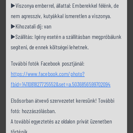
▶️Viszonya emberrel, állattal: Emberekkel félénk, de
nem agresszív, kutyákkal ismeretlen a viszonya.
▶️Kihozatali díj: van
▶️Szállítás: Igény esetén a szállításban megpróbálunk
segíteni, de ennek költségei lehetnek.
További fotók Facebook posztjánál:
https://www.facebook.com/photo?
fbid=1411081827725552&set=a.5036856599702094
Elsősorban átvevő szervezetet keresünk! További
fotó: hozzászólásban.
A további egyeztetés az oldalon privát üzenetben
történik.