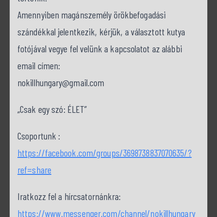
Amennyiben magánszemély örökbefogadási
szándékkal jelentkezik, kérjük, a választott kutya
fotójával vegye fel velünk a kapcsolatot az alábbi
email címen:
nokillhungary@gmail.com
„Csak egy szó: ÉLET”
Csoportunk :
https://facebook.com/groups/3698738837070635/?
ref=share
Iratkozz fel a hírcsatornánkra:
https://www.messenger.com/channel/nokillhungary