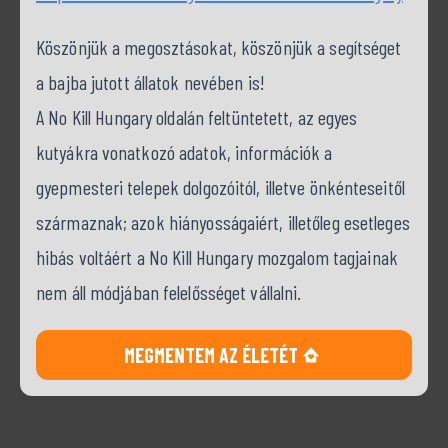
Köszönjük a megosztásokat, köszönjük a segítséget
a bajba jutott állatok nevében is!
A No Kill Hungary oldalán feltüntetett, az egyes
kutyákra vonatkozó adatok, információk a
gyepmesteri telepek dolgozóitól, illetve önkénteseitől
származnak; azok hiányosságaiért, illetőleg esetleges
hibás voltáért a No Kill Hungary mozgalom tagjainak
nem áll módjában felelősséget vállalni.
MEGMENTEM AZ ÉLETÉT