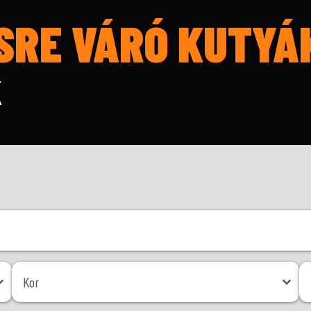
SRE VÁRÓ KUTYÁ
K
Kor
Mé
Kor