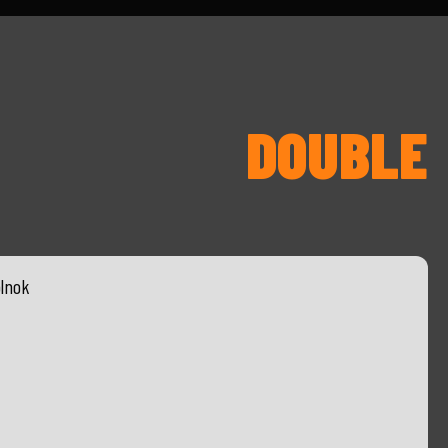
DOUBLE
lnok