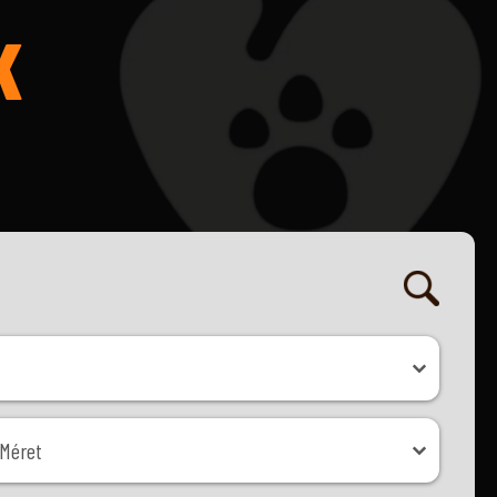
K
ret
Méret