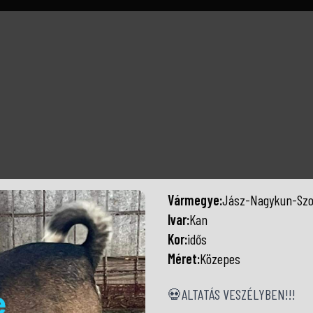
Vármegye:
Jász-Nagykun-Szo
Ivar:
Kan
Kor:
idős
Méret:
Közepes
💀ALTATÁS VESZÉLYBEN!!!