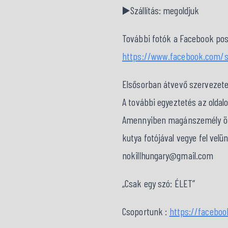
▶️Szállítás: megoldjuk
További fotók a Facebook pos
https://www.facebook.com/s
Elsősorban átvevő szervezet
A további egyeztetés az oldal
Amennyiben magánszemély örök
kutya fotójával vegye fel velü
nokillhungary@gmail.com
„Csak egy szó: ÉLET”
Csoportunk :
https://facebo