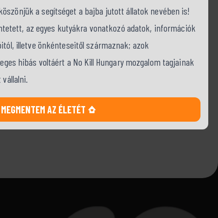
szönjük a segítséget a bajba jutott állatok nevében is!
tüntetett, az egyes kutyákra vonatkozó adatok, információk
itól, illetve önkénteseitől származnak; azok
tleges hibás voltáért a No Kill Hungary mozgalom tagjainak
vállalni.
MEGMENTEM AZ ÉLETÉT