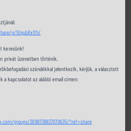
ztjánál:
hare/p/1UqubRx1fh/
et keresünk!
on privát üzenetben történik.
befogadási szándékkal jelentkezik, kérjük, a választott
nk a kapcsolatot az alábbi email címen:
ok.com/groups/3698738837070635/?ref=share