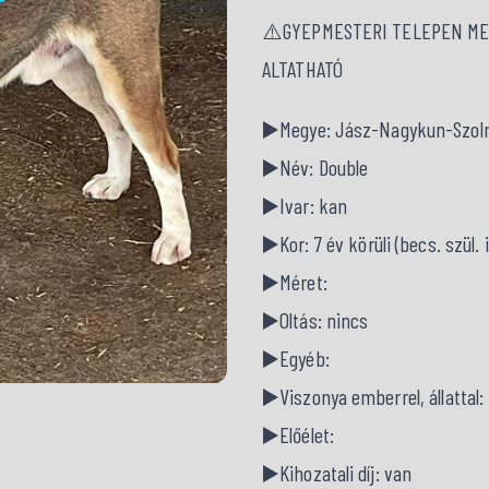
⚠️GYEPMESTERI TELEPEN MEN
ALTATHATÓ
▶️Megye: Jász-Nagykun-Szol
▶️Név: Double
▶️Ivar: kan
▶️Kor: 7 év körüli (becs. szül. i
▶️Méret:
▶️Oltás: nincs
▶️Egyéb:
▶️Viszonya emberrel, állattal:
▶️Előélet:
▶️Kihozatali díj: van