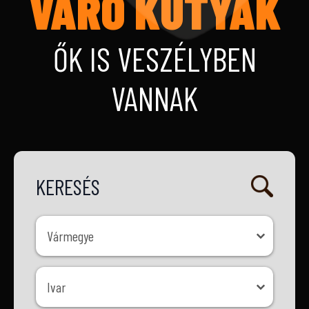
VÁRÓ KUTYÁK
ŐK IS VESZÉLYBEN
VANNAK
KERESÉS
Vármegye
Vármegye
Ivar
Ivar