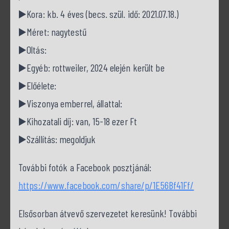
▶️Kora: kb. 4 éves (becs. szül. idő: 2021.07.18.)
▶️Méret: nagytestű
▶️Oltás:
▶️Egyéb: rottweiler, 2024 elején került be
▶️Előélete:
▶️Viszonya emberrel, állattal:
▶️Kihozatali díj: van, 15-18 ezer Ft
▶️Szállítás: megoldjuk
További fotók a Facebook posztjánál:
https://www.facebook.com/share/p/1E56Bf41Ff/
Elsősorban átvevő szervezetet keresünk! További