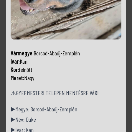
Vármegye:
Borsod-Abaúj-Zemplén
Ivar:
Kan
Kor:
felnőtt
Méret:
Nagy
⚠️GYEPMESTERI TELEPEN MENTÉSRE VÁR!
▶️Megye: Borsod-Abaúj-Zemplén
▶️Név: Duke
▶️Ivar: kan