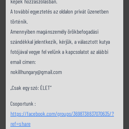
képek hozzászólásban.
A további egyeztetés az oldalon privát üzenetben
történik.
Amennyiben magánszemély örökbefogadási
szándékkal jelentkezik, kérjük, a választott kutya
fotójával vegye fel velünk a kapcsolatot az alábbi
email címen:
nokillhungary@gmail.com
„Csak egy szó: ÉLET”
Csoportunk :
https://facebook.com/groups/3698738837070635/?
ref=share