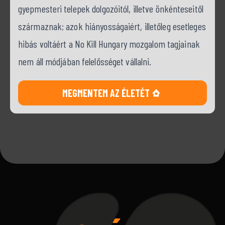
gyepmesteri telepek dolgozóitól, illetve önkénteseitől
származnak; azok hiányosságaiért, illetőleg esetleges
hibás voltáért a No Kill Hungary mozgalom tagjainak
nem áll módjában felelősséget vállalni.
MEGMENTEM AZ ÉLETÉT