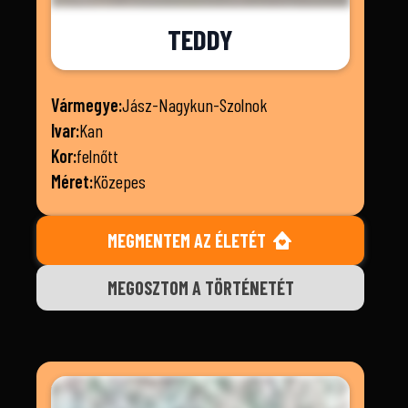
TEDDY
Vármegye:
Jász-Nagykun-Szolnok
Ivar:
Kan
Kor:
felnőtt
Méret:
Közepes
MEGMENTEM AZ ÉLETÉT
MEGOSZTOM A TÖRTÉNETÉT