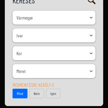
KERESÉS
Vármegye
Vármegye
Ivar
Ivar
Kor
Kor
Méret
Méret
MEGMENTÉSRE KERÜLT-E
MEGMENTÉSRE KERÜLT-E
Mind
Nem
Igen