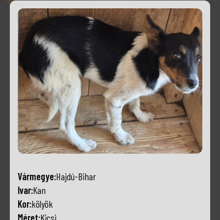
Vármegye:
Hajdú-Bihar
Ivar:
Kan
Kor:
kölyök
Méret:
Kicsi