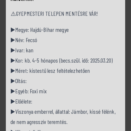
⚠️GYEPMESTERI TELEPEN MENTÉSRE VÁR!
▶️Megye: Hajdú-Bihar megye
▶️Név: Fecsó
▶️Ivar: kan
▶️Kor: kb. 4-5 hónapos (becs.szül. idő: 2025.03.20)
▶️Méret: kistestű lesz feltételezhetően
▶️Oltás:
▶️Egyéb: Foxi mix
▶️Előélete:
▶️Viszonya emberrel, állattal: Jámbor, kissé félénk,
de nem agresszív teremtés.