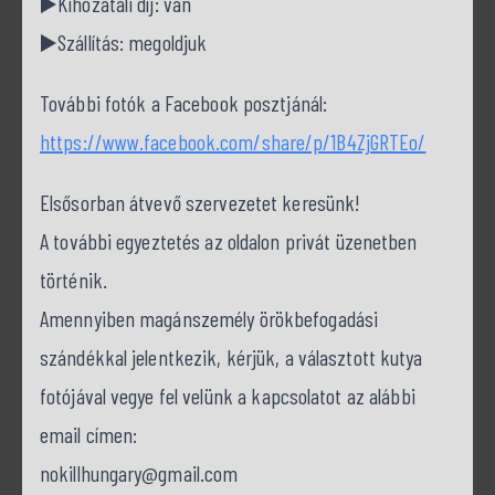
▶️Kihozatali díj: van
▶️Szállítás: megoldjuk
További fotók a Facebook posztjánál:
https://www.facebook.com/share/p/1B4ZjGRTEo/
Elsősorban átvevő szervezetet keresünk!
A további egyeztetés az oldalon privát üzenetben
történik.
Amennyiben magánszemély örökbefogadási
szándékkal jelentkezik, kérjük, a választott kutya
fotójával vegye fel velünk a kapcsolatot az alábbi
email címen:
nokillhungary@gmail.com