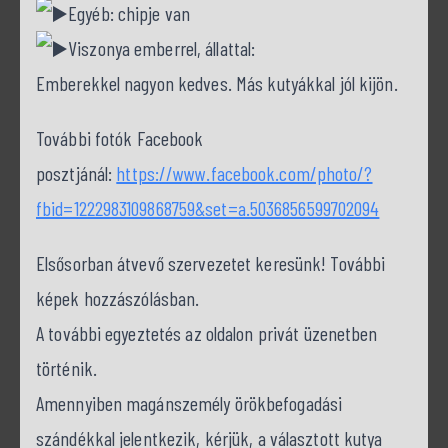
Egyéb: chipje van
Viszonya emberrel, állattal:
Emberekkel nagyon kedves. Más kutyákkal jól kijön.
További fotók Facebook
posztjánál:
https://www.facebook.com/photo/?
fbid=1222983109868759&set=a.5036856599702094
Elsősorban átvevő szervezetet keresünk! További
képek hozzászólásban.
A további egyeztetés az oldalon privát üzenetben
történik.
Amennyiben magánszemély örökbefogadási
szándékkal jelentkezik, kérjük, a választott kutya