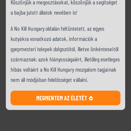
Köszönjük a megosztásokat, köszönjük a segítséget
a bajba jutott állatok nevében is!
A No Kill Hungary oldalán feltüntetett, az egyes
kutyákra vonatkozó adatok, információk a
gyepmesteri telepek dolgozóitól, illetve önkénteseitől
származnak; azok hiányosságaiért, illetőleg esetleges
hibás voltáért a No Kill Hungary mozgalom tagjainak
nem áll módjában felelősséget vállalni.
MEGMENTEM AZ ÉLETÉT