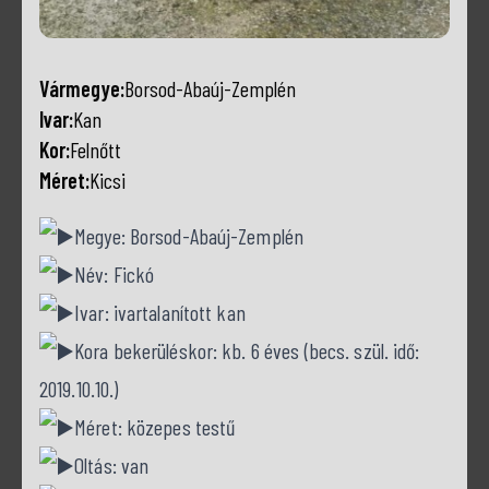
Vármegye:
Borsod-Abaúj-Zemplén
Ivar:
Kan
Kor:
Felnőtt
Méret:
Kicsi
Megye: Borsod-Abaúj-Zemplén
Név: Fickó
Ivar: ivartalanított kan
Kora bekerüléskor: kb. 6 éves (becs. szül. idő:
2019.10.10.)
Méret: közepes testű
Oltás: van