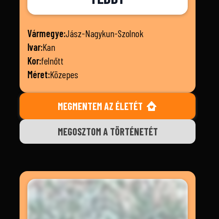
Vármegye:
Jász-Nagykun-Szolnok
Ivar:
Kan
Kor:
felnőtt
Méret:
Közepes
MEGMENTEM AZ ÉLETÉT
MEGOSZTOM A TÖRTÉNETÉT