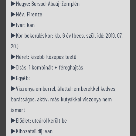
▶️Megye: Borsod-Abaúj-Zemplén
▶️Név: Firenze
▶️Ivar: kan
▶️Kor bekerüléskor: kb. 6 év (becs. szül. idő: 2019. 07.
20.)
▶️Méret: kisebb közepes testű
▶️Oltás: 1 kombinált + féreghajtás
▶️Egyéb:
▶️Viszonya emberrel, állattal: emberekkel kedves,
barátságos, aktív, más kutyákkal viszonya nem
ismert
▶️Előélet: utcáról került be
▶️Kihozatali díj: van