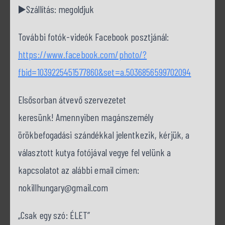
▶️Szállítás: megoldjuk
További fotók-videók Facebook posztjánál:
https://www.facebook.com/photo/?
fbid=1039225451577860&set=a.5036856599702094
Elsősorban átvevő szervezetet
keresünk! Amennyiben magánszemély
örökbefogadási szándékkal jelentkezik, kérjük, a
választott kutya fotójával vegye fel velünk a
kapcsolatot az alábbi email címen:
nokillhungary@gmail.com
„Csak egy szó: ÉLET”