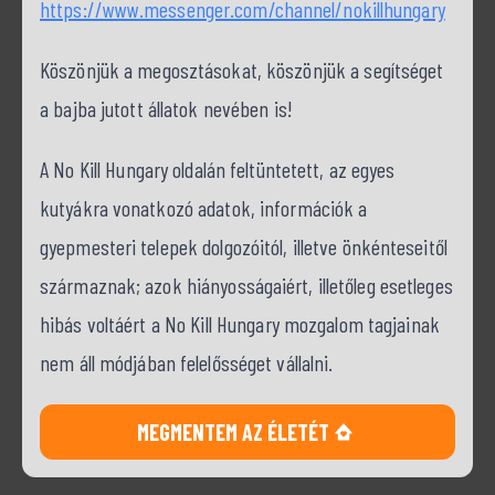
https://www.messenger.com/channel/nokillhungary
Köszönjük a megosztásokat, köszönjük a segítséget
a bajba jutott állatok nevében is!
A No Kill Hungary oldalán feltüntetett, az egyes
kutyákra vonatkozó adatok, információk a
gyepmesteri telepek dolgozóitól, illetve önkénteseitől
származnak; azok hiányosságaiért, illetőleg esetleges
hibás voltáért a No Kill Hungary mozgalom tagjainak
nem áll módjában felelősséget vállalni.
MEGMENTEM AZ ÉLETÉT