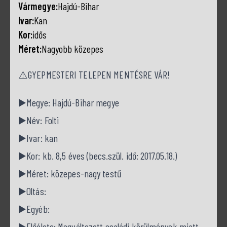
Vármegye:
Hajdú-Bihar
Ivar:
Kan
Kor:
idős
Méret:
Nagyobb közepes
⚠️GYEPMESTERI TELEPEN MENTÉSRE VÁR!
▶️Megye: Hajdú-Bihar megye
▶️Név: Folti
▶️Ivar: kan
▶️Kor: kb. 8,5 éves (becs.szül. idő: 2017.05.18.)
▶️Méret: közepes-nagy testű
▶️Oltás:
▶️Egyéb:
▶️Előélete: Megváltozott családi körülmények miatt