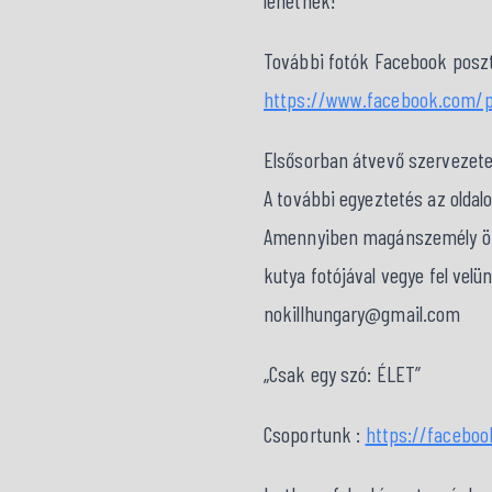
lehetnek!
További fotók Facebook poszt
https://www.facebook.com/
Elsősorban átvevő szervezet
A további egyeztetés az oldal
Amennyiben magánszemély örök
kutya fotójával vegye fel velü
nokillhungary@gmail.com
„Csak egy szó: ÉLET”
Csoportunk :
https://facebo