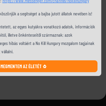
a:
https://www.messenger.com/channel/nokillhungary
szönjük a segítséget a bajba jutott állatok nevében is!
tüntetett, az egyes kutyákra vonatkozó adatok, információk
itól, illetve önkénteseitől származnak; azok
tleges hibás voltáért a No Kill Hungary mozgalom tagjainak
vállalni.
MEGMENTEM AZ ÉLETÉT