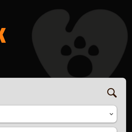
K
ret