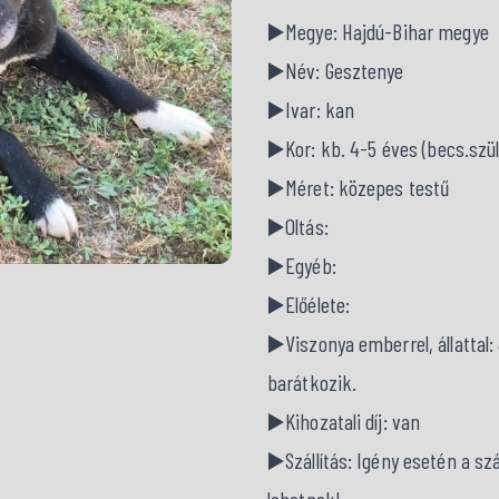
▶️Megye: Hajdú-Bihar megye
▶️Név: Gesztenye
▶️Ivar: kan
▶️Kor: kb. 4-5 éves (becs.szül. 
▶️Méret: közepes testű
▶️Oltás:
▶️Egyéb:
▶️Előélete:
▶️Viszonya emberrel, állattal:
barátkozik.
▶️Kihozatali díj: van
▶️Szállítás: Igény esetén a s