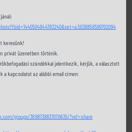
jánál:
photo?fbid=1440504944783240&set=a.5036856599702094
et keresünk!
on privát üzenetben történik.
befogadási szándékkal jelentkezik, kérjük, a választott
nk a kapcsolatot az alábbi email címen:
ok.com/groups/3698738837070635/?ref=share