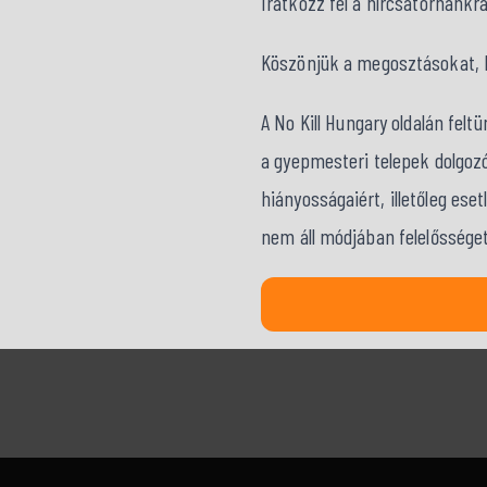
Iratkozz fel a hírcsatornánkr
Köszönjük a megosztásokat, kö
A No Kill Hungary oldalán fel
a gyepmesteri telepek dolgozó
hiányosságaiért, illetőleg ese
nem áll módjában felelősséget 