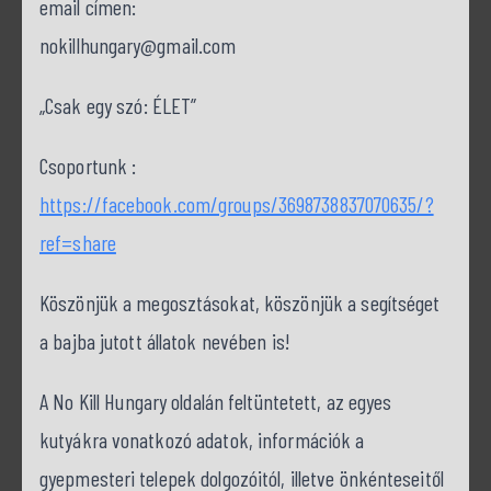
email címen:
nokillhungary@gmail.com
„Csak egy szó: ÉLET”
Csoportunk :
https://facebook.com/groups/3698738837070635/?
ref=share
Köszönjük a megosztásokat, köszönjük a segítséget
a bajba jutott állatok nevében is!
A No Kill Hungary oldalán feltüntetett, az egyes
kutyákra vonatkozó adatok, információk a
gyepmesteri telepek dolgozóitól, illetve önkénteseitől