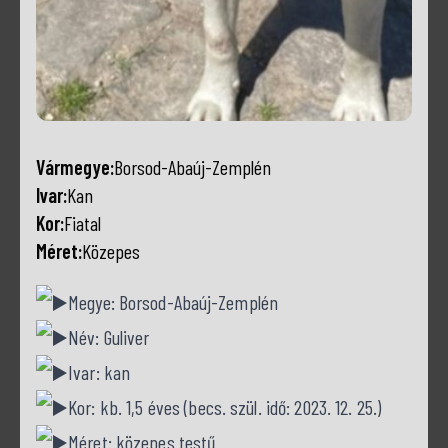
Vármegye:
Borsod-Abaúj-Zemplén
Ivar:
Kan
Kor:
Fiatal
Méret:
Közepes
Megye: Borsod-Abaúj-Zemplén
Név: Guliver
Ivar: kan
Kor: kb. 1,5 éves (becs. szül. idő: 2023. 12. 25.)
Méret: közepes testű