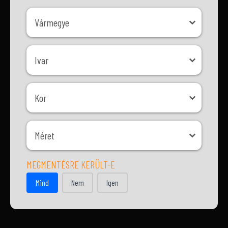
Vármegye
Vármegye
Ivar
Ivar
Kor
Kor
Méret
Méret
MEGMENTÉSRE KERÜLT-E
MEGMENTÉSRE KERÜLT-E
Mind
Nem
Igen