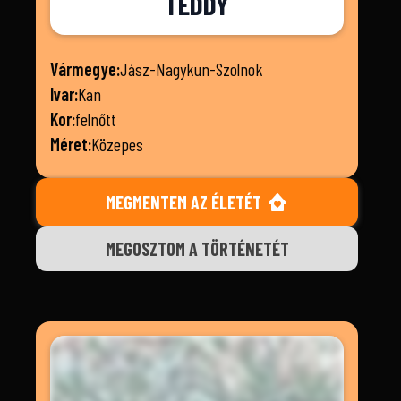
TEDDY
Vármegye:
Jász-Nagykun-Szolnok
Ivar:
Kan
Kor:
felnőtt
Méret:
Közepes
MEGMENTEM AZ ÉLETÉT
MEGOSZTOM A TÖRTÉNETÉT