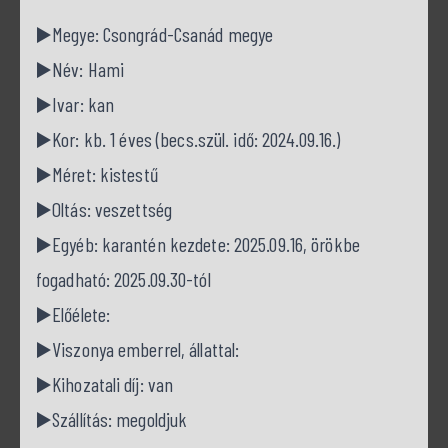
▶️Megye: Csongrád-Csanád megye
▶️Név: Hami
▶️Ivar: kan
▶️Kor: kb. 1 éves (becs.szül. idő: 2024.09.16.)
▶️Méret: kistestű
▶️Oltás: veszettség
▶️Egyéb: karantén kezdete: 2025.09.16, örökbe
fogadható: 2025.09.30-tól
▶️Előélete:
▶️Viszonya emberrel, állattal:
▶️Kihozatali díj: van
▶️Szállítás: megoldjuk