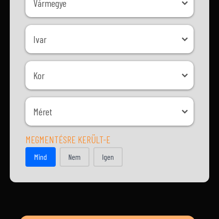
Vármegye
Ivar
Ivar
Kor
Kor
Méret
Méret
MEGMENTÉSRE KERÜLT-E
MEGMENTÉSRE KERÜLT-E
Mind
Nem
Igen