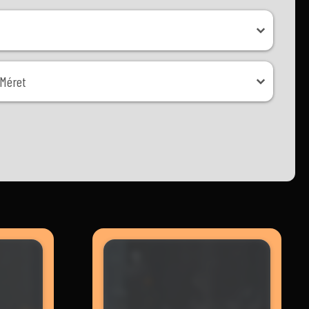
ret
Méret