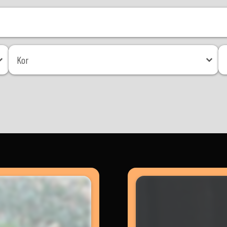
Kor
Mé
Kor