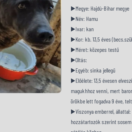
▶️Megye: Hajdú-Bihar megye
▶️Név: Hamu
▶️Ivar: kan
▶️Kor: kb. 13,5 éves (becs.szül.
▶️Méret: közepes testű
▶️Oltás:
▶️Egyéb: sinka jellegű
▶️Előélete: 13,5 évesen elves
magukhhoz venni, mert barom
örökbe lett fogadva 9 éve, tel
▶️Viszonya emberrel, állattal:
hozzátartozók szerint sosem 