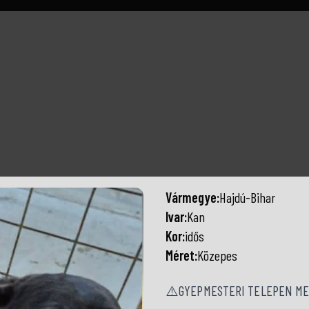
Vármegye:
Hajdú-Bihar
Ivar:
Kan
Kor:
idős
Méret:
Közepes
⚠️GYEPMESTERI TELEPEN ME