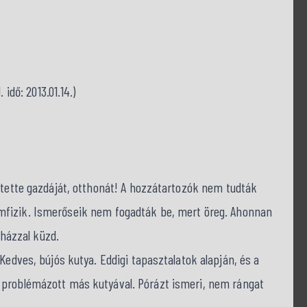
 idő: 2013.01.14.)
zítette gazdáját, otthonát! A hozzátartozók nem tudták
fizik. Ismerőseik nem fogadták be, mert öreg. Ahonnan
tházzal küzd.
 Kedves, bújós kutya. Eddigi tapasztalatok alapján, és a
problémázott más kutyával. Pórázt ismeri, nem rángat