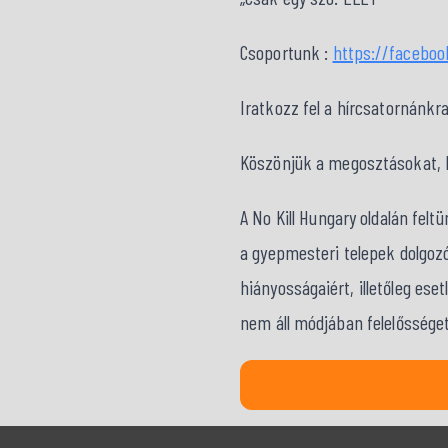
Csoportunk :
https://facebo
Iratkozz fel a hírcsatornánkr
Köszönjük a megosztásokat, kö
A No Kill Hungary oldalán fel
a gyepmesteri telepek dolgozó
hiányosságaiért, illetőleg ese
nem áll módjában felelősséget 