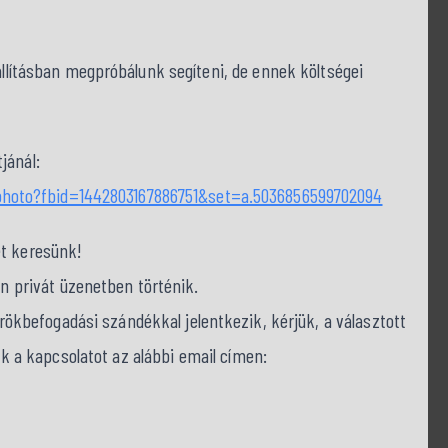
zállításban megpróbálunk segíteni, de ennek költségei
jánál:
hoto?fbid=1442803167886751&set=a.5036856599702094
et keresünk!
on privát üzenetben történik.
befogadási szándékkal jelentkezik, kérjük, a választott
nk a kapcsolatot az alábbi email címen: