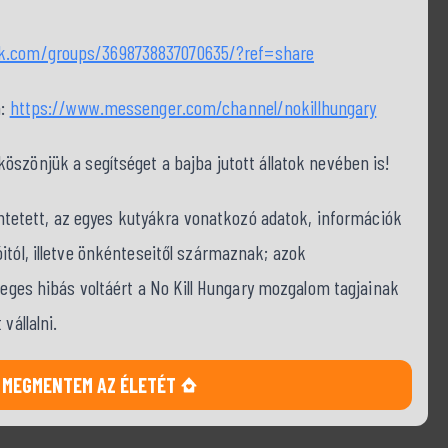
ok.com/groups/3698738837070635/?ref=share
a:
https://www.messenger.com/channel/nokillhungary
szönjük a segítséget a bajba jutott állatok nevében is!
tüntetett, az egyes kutyákra vonatkozó adatok, információk
itól, illetve önkénteseitől származnak; azok
tleges hibás voltáért a No Kill Hungary mozgalom tagjainak
vállalni.
MEGMENTEM AZ ÉLETÉT