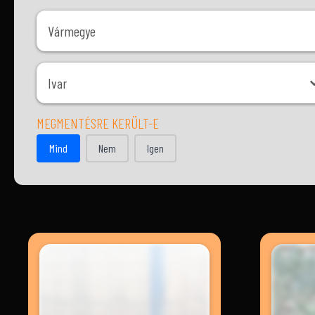
Vármegye
Vármegye
Ivar
Ivar
MEGMENTÉSRE KERÜLT-E
MEGMENTÉSRE KERÜLT-E
Mind
Nem
Igen