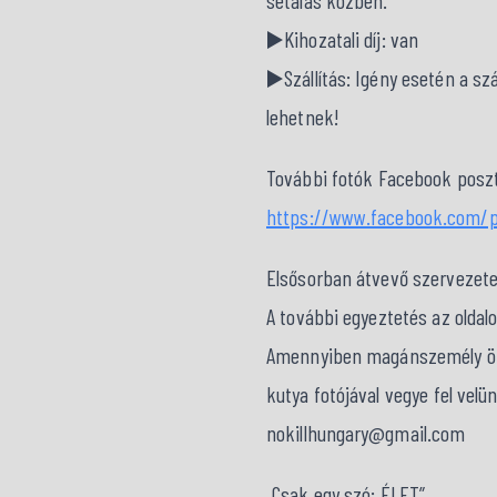
sétálás közben.
▶️Kihozatali díj: van
▶️Szállítás: Igény esetén a s
lehetnek!
További fotók Facebook poszt
https://www.facebook.com/p
Elsősorban átvevő szervezet
A további egyeztetés az oldal
Amennyiben magánszemély örök
kutya fotójával vegye fel velü
nokillhungary@gmail.com
„Csak egy szó: ÉLET”