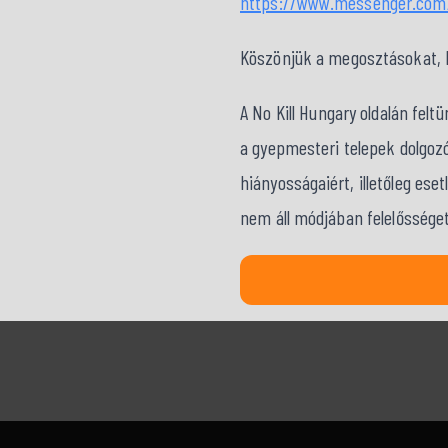
https://www.messenger.com/
Köszönjük a megosztásokat, kö
A No Kill Hungary oldalán fel
a gyepmesteri telepek dolgozó
hiányosságaiért, illetőleg ese
nem áll módjában felelősséget 