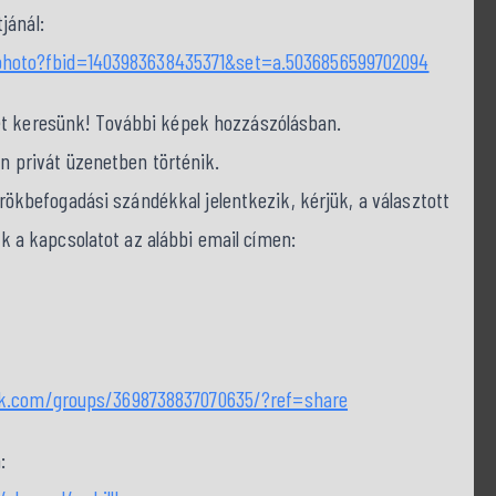
jánál:
hoto?fbid=1403983638435371&set=a.5036856599702094
et keresünk! További képek hozzászólásban.
on privát üzenetben történik.
befogadási szándékkal jelentkezik, kérjük, a választott
nk a kapcsolatot az alábbi email címen:
k.com/groups/3698738837070635/?ref=share
: