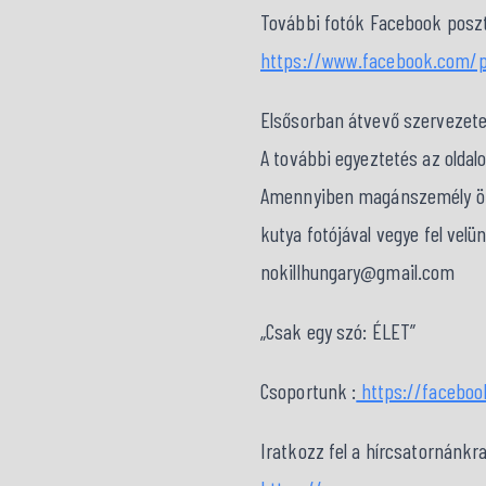
További fotók Facebook poszt
https://www.facebook.com/p
Elsősorban átvevő szervezet
A további egyeztetés az oldal
Amennyiben magánszemély örök
kutya fotójával vegye fel velü
nokillhungary@gmail.com
„Csak egy szó: ÉLET”
Csoportunk :
https://faceboo
Iratkozz fel a hírcsatornánkra