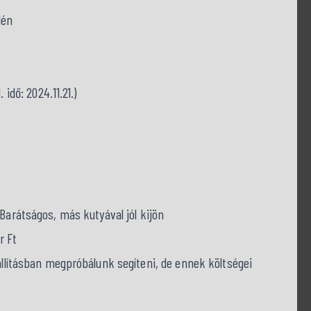
lén
 idő: 2024.11.21.)
 Barátságos, más kutyával jól kijön
r Ft
zállításban megpróbálunk segíteni, de ennek költségei