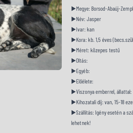
▶️Megye: Borsod-Abaúj-Zemp
▶️Név: Jasper
▶️Ivar: kan
▶️Kora: kb. 1,5 éves (becs.szül.
▶️Méret: közepes testű
▶️Oltás:
▶️Egyéb:
▶️Előélete:
▶️Viszonya emberrel, állattal:
▶️Kihozatali díj: van, 15-18 eze
▶️Szállítás: Igény esetén a s
lehetnek!