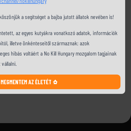
channel/nokillhungary
szönjük a segítséget a bajba jutott állatok nevében is!
tüntetett, az egyes kutyákra vonatkozó adatok, információk
itól, illetve önkénteseitől származnak; azok
tleges hibás voltáért a No Kill Hungary mozgalom tagjainak
vállalni.
MEGMENTEM AZ ÉLETÉT