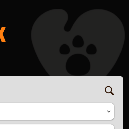
K
ret