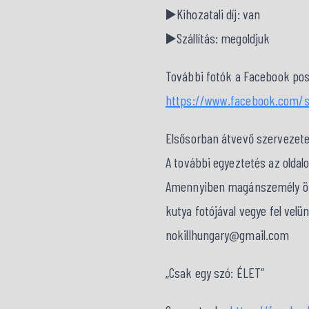
▶️Kihozatali díj: van
▶️Szállítás: megoldjuk
További fotók a Facebook pos
https://www.facebook.com/s
Elsősorban átvevő szervezet
A további egyeztetés az oldal
Amennyiben magánszemély örök
kutya fotójával vegye fel velü
nokillhungary@gmail.com
„Csak egy szó: ÉLET”