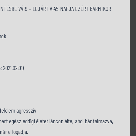
TÉSRE VÁR! – LEJÁRT A 45 NAPJA EZÉRT BÁRMIKOR
nok
: 2021.02.01)
 félelem agresszív
mert egész eddigi életet láncon élte, ahol bántalmazva,
már elfogadja.