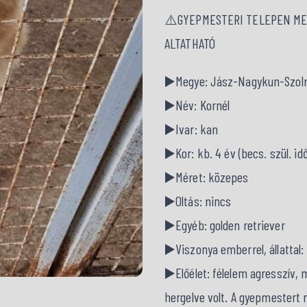
⚠️GYEPMESTERI TELEPEN MEN
ALTATHATÓ
▶️Megye: Jász-Nagykun-Szol
▶️Név: Kornél
▶️Ivar: kan
▶️Kor: kb. 4 év (becs. szül. idő
▶️Méret: közepes
▶️Oltás: nincs
▶️Egyéb: golden retriever
▶️Viszonya emberrel, állattal:
▶️Előélet: félelem agresszív, 
hergelve volt. A gyepmestert 