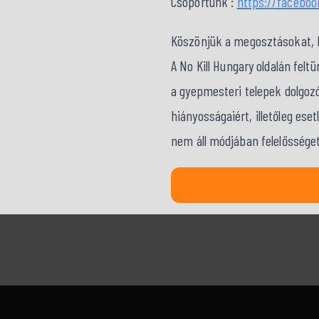
Csoportunk :
https://facebo
Köszönjük a megosztásokat, kö
A No Kill Hungary oldalán fel
a gyepmesteri telepek dolgozó
hiányosságaiért, illetőleg ese
nem áll módjában felelősséget 