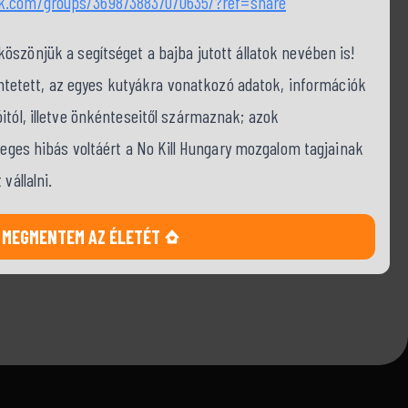
ok.com/groups/3698738837070635/?ref=share
szönjük a segítséget a bajba jutott állatok nevében is!
tüntetett, az egyes kutyákra vonatkozó adatok, információk
itól, illetve önkénteseitől származnak; azok
tleges hibás voltáért a No Kill Hungary mozgalom tagjainak
vállalni.
MEGMENTEM AZ ÉLETÉT