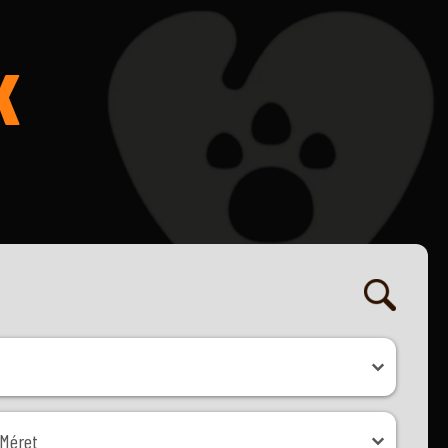
K
ret