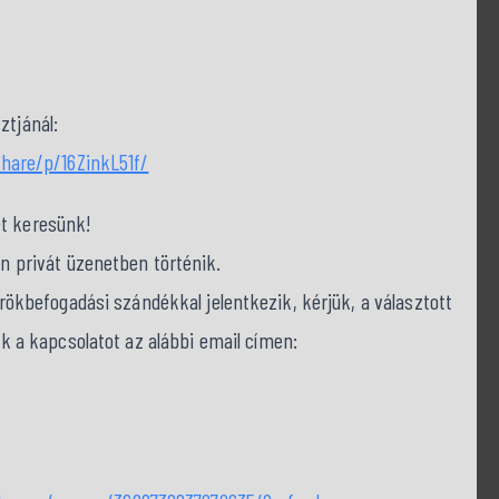
ztjánál:
hare/p/16ZinkL51f/
et keresünk!
on privát üzenetben történik.
befogadási szándékkal jelentkezik, kérjük, a választott
nk a kapcsolatot az alábbi email címen: