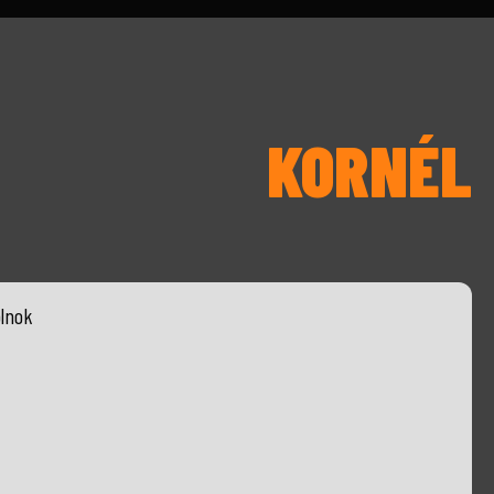
KORNÉL
lnok