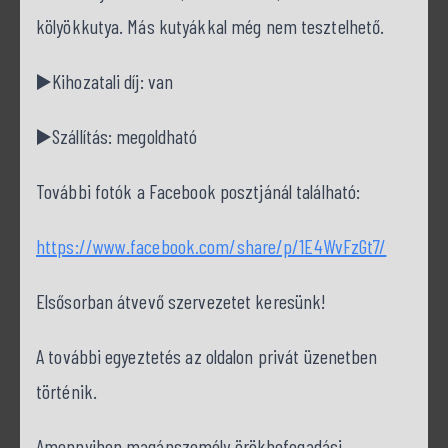
kölyökkutya. Más kutyákkal még nem tesztelhető.
▶️Kihozatali díj: van
▶️Szállítás: megoldható
További fotók a Facebook posztjánál található:
https://www.facebook.com/share/p/1E4WvFzGt7/
Elsősorban átvevő szervezetet keresünk!
A további egyeztetés az oldalon privát üzenetben
történik.
Amennyiben magánszemély örökbefogadási