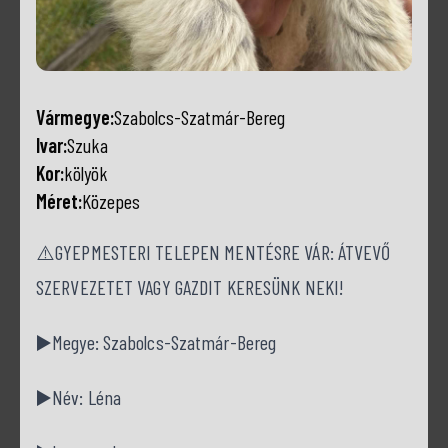
Vármegye:
Szabolcs-Szatmár-Bereg
Ivar:
Szuka
Kor:
kölyök
Méret:
Közepes
⚠️GYEPMESTERI TELEPEN MENTÉSRE VÁR: ÁTVEVŐ
SZERVEZETET VAGY GAZDIT KERESÜNK NEKI!
▶️Megye: Szabolcs-Szatmár-Bereg
▶️Név: Léna