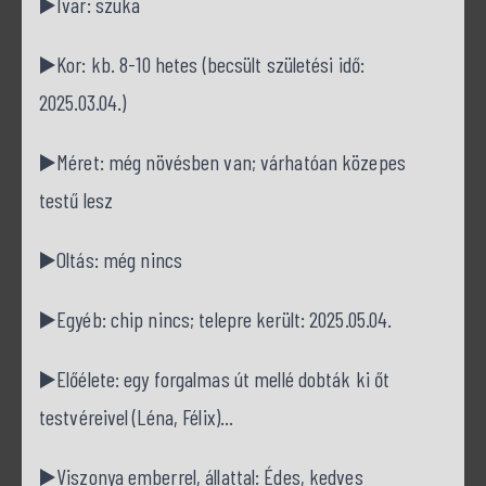
▶️Ivar: szuka
▶️Kor: kb. 8-10 hetes (becsült születési idő:
2025.03.04.)
▶️Méret: még növésben van; várhatóan közepes
testű lesz
▶️Oltás: még nincs
▶️Egyéb: chip nincs; telepre került: 2025.05.04.
▶️Előélete: egy forgalmas út mellé dobták ki őt
testvéreivel (Léna, Félix)…
▶️Viszonya emberrel, állattal: Édes, kedves