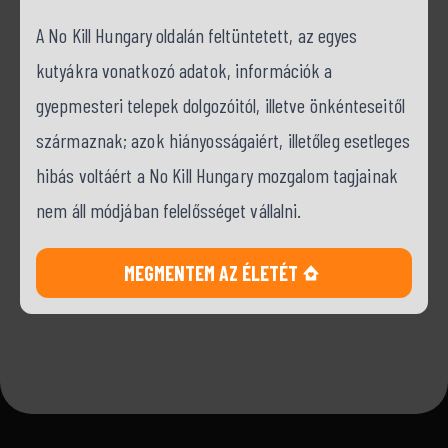
A No Kill Hungary oldalán feltüntetett, az egyes
kutyákra vonatkozó adatok, információk a
gyepmesteri telepek dolgozóitól, illetve önkénteseitől
származnak; azok hiányosságaiért, illetőleg esetleges
hibás voltáért a No Kill Hungary mozgalom tagjainak
nem áll módjában felelősséget vállalni.
MEGMENTEM AZ ÉLETÉT