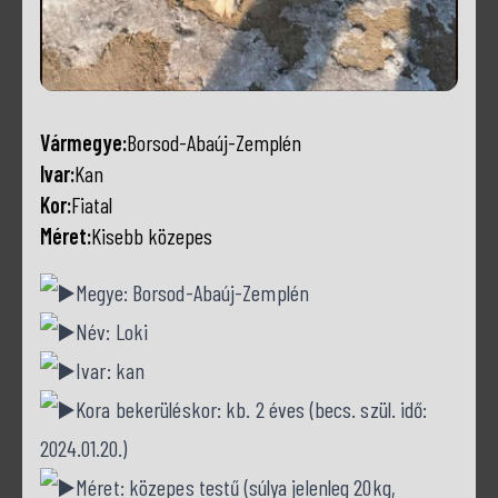
Vármegye:
Borsod-Abaúj-Zemplén
Ivar:
Kan
Kor:
Fiatal
Méret:
Kisebb közepes
Megye: Borsod-Abaúj-Zemplén
Név: Loki
Ivar: kan
Kora bekerüléskor: kb. 2 éves (becs. szül. idő:
2024.01.20.)
Méret: közepes testű (súlya jelenleg 20kg,