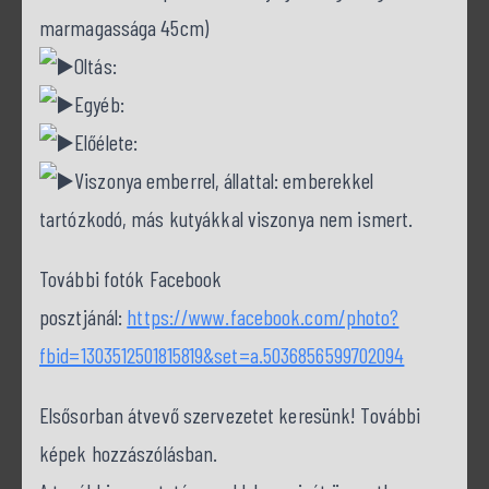
marmagassága 45cm)
Oltás:
Egyéb:
Előélete:
Viszonya emberrel, állattal: emberekkel
tartózkodó, más kutyákkal viszonya nem ismert.
További fotók Facebook
posztjánál:
https://www.facebook.com/photo?
fbid=1303512501815819&set=a.5036856599702094
Elsősorban átvevő szervezetet keresünk! További
képek hozzászólásban.