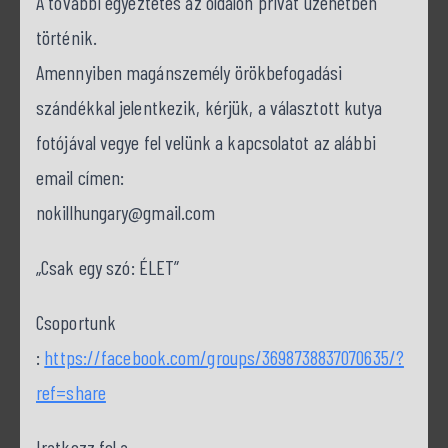
A további egyeztetés az oldalon privát üzenetben
történik.
Amennyiben magánszemély örökbefogadási
szándékkal jelentkezik, kérjük, a választott kutya
fotójával vegye fel velünk a kapcsolatot az alábbi
email címen:
nokillhungary@gmail.com
„Csak egy szó: ÉLET”
Csoportunk
:
https://facebook.com/groups/3698738837070635/?
ref=share
Iratkozz fel a