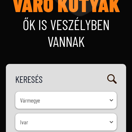
VÁRÓ KUTYÁK
ŐK IS VESZÉLYBEN
VANNAK
KERESÉS
Vármegye
Vármegye
Ivar
Ivar