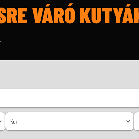
SRE VÁRÓ KUTYÁ
K
Kor
Mé
Kor