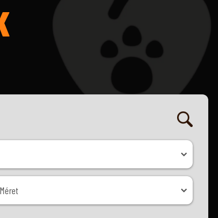
K
ret
Méret