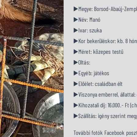
▶️Megye: Borsod-Abaúj-Zemp
▶️Név: Manó
▶️Ivar: szuka
▶️Kor bekerüléskor: kb. 8 hóna
▶️Méret: közepes testű
▶️Oltás:
▶️Egyéb: játékos
▶️Előélet: családban élt
▶️Viszonya emberrel, állatta
▶️Kihozatali díj: 16.000.- Ft (c
▶️Szállítás: igény szerint me
További fotók Facebook poszt