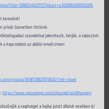
hoto?fbid=1286624620171274&set=a.5036856599702094
et keresünk!
on privát üzenetben történik.
befogadási szándékkal jelentkezik, kérjük, a választott
nk a kapcsolatot az alábbi email címen:
ok.com/groups/3698738837070635/?ref=share
a:
https://www.messenger.com/channel/nokillhungary
szönjük a segítséget a bajba jutott állatok nevében is!