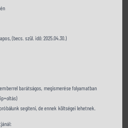
lén
pos, (becs. szül. idő: 2025.04.30.)
l: emberrel barátságos, megismerése folyamatban
hip+oltás)
gpróbálunk segíteni, de ennek költségei lehetnek.
jánál: