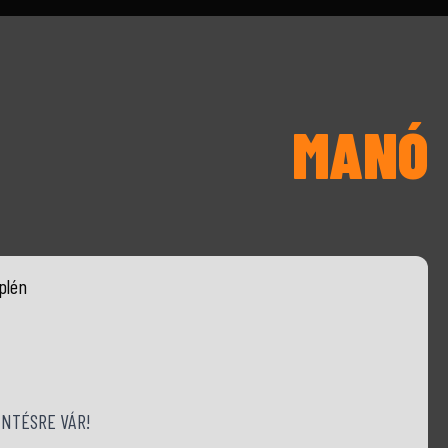
MANÓ
plén
NTÉSRE VÁR!