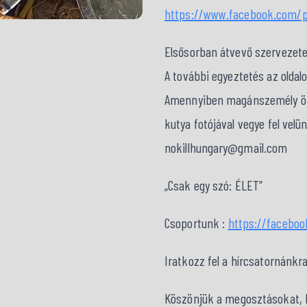
https://www.facebook.com/p
Elsősorban átvevő szervezet
A további egyeztetés az oldal
Amennyiben magánszemély örök
kutya fotójával vegye fel velü
nokillhungary@gmail.com
„Csak egy szó: ÉLET”
Csoportunk :
https://facebo
Iratkozz fel a hírcsatornánkr
Köszönjük a megosztásokat, kö