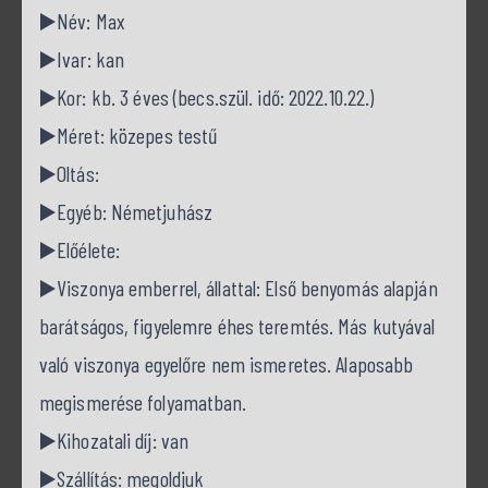
▶️Név: Max
▶️Ivar: kan
▶️Kor: kb. 3 éves (becs.szül. idő: 2022.10.22.)
▶️Méret: közepes testű
▶️Oltás:
▶️Egyéb: Németjuhász
▶️Előélete:
▶️Viszonya emberrel, állattal: Első benyomás alapján
barátságos, figyelemre éhes teremtés. Más kutyával
való viszonya egyelőre nem ismeretes. Alaposabb
megismerése folyamatban.
▶️Kihozatali díj: van
▶️Szállítás: megoldjuk