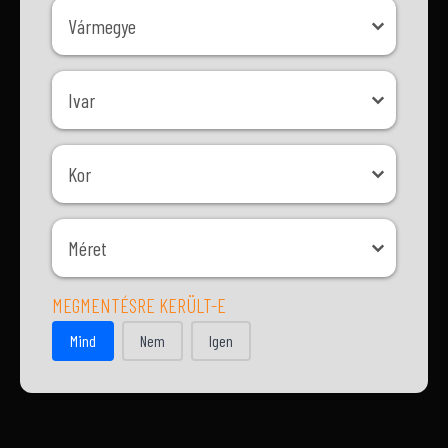
Vármegye
Vármegye
Ivar
Ivar
Kor
Kor
Méret
Méret
MEGMENTÉSRE KERÜLT-E
MEGMENTÉSRE KERÜLT-E
Mind
Nem
Igen