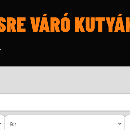
SRE VÁRÓ KUTYÁ
K
Kor
Mé
Kor