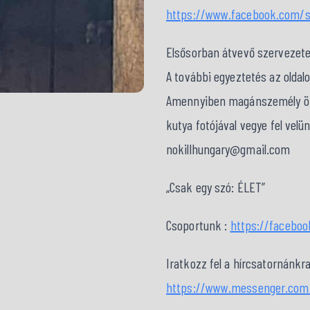
https://www.facebook.com/s
Elsősorban átvevő szervezet
A további egyeztetés az oldal
Amennyiben magánszemély örök
kutya fotójával vegye fel velü
nokillhungary@gmail.com
„Csak egy szó: ÉLET”
Csoportunk :
https://facebo
Iratkozz fel a hírcsatornánkra
https://www.messenger.com/