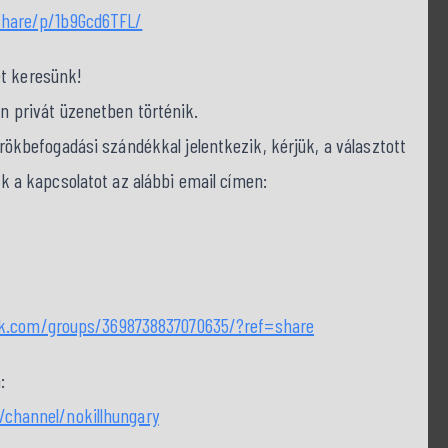
hare/p/1b9Gcd6TFL/
et keresünk!
on privát üzenetben történik.
befogadási szándékkal jelentkezik, kérjük, a választott
nk a kapcsolatot az alábbi email címen:
ok.com/groups/3698738837070635/?ref=share
:
channel/nokillhungary