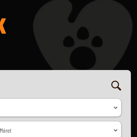
K
ret
Méret