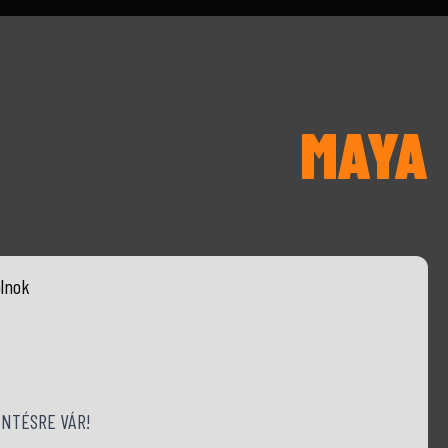
MAYA
lnok
NTÉSRE VÁR!