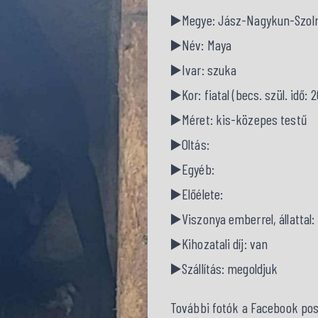
▶️Megye: Jász-Nagykun-Szol
▶️Név: Maya
▶️Ivar: szuka
▶️Kor: fiatal (becs. szül. idő: 
▶️Méret: kis-közepes testű
▶️Oltás:
▶️Egyéb:
▶️Előélete:
▶️Viszonya emberrel, állattal:
▶️Kihozatali díj: van
▶️Szállítás: megoldjuk
További fotók a Facebook pos