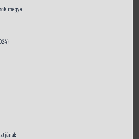
nok megye
2024)
ztjánál: