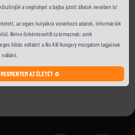
szönjük a segítséget a bajba jutott állatok nevében is!
tüntetett, az egyes kutyákra vonatkozó adatok, információk
itól, illetve önkénteseitől származnak; azok
tleges hibás voltáért a No Kill Hungary mozgalom tagjainak
vállalni.
MEGMENTEM AZ ÉLETÉT