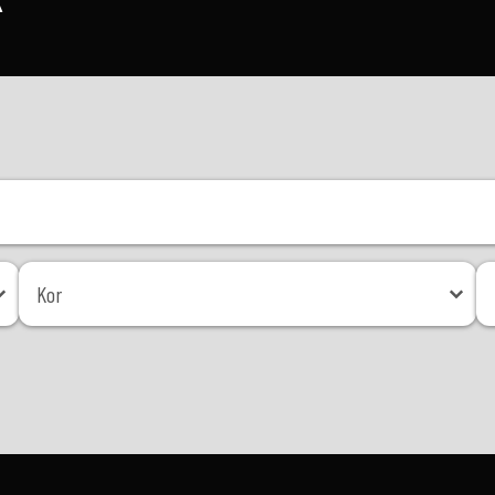
Kor
Mé
Kor