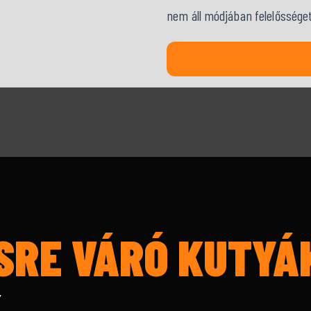
nem áll módjában felelősséget 
SRE VÁRÓ KUTYÁ
K