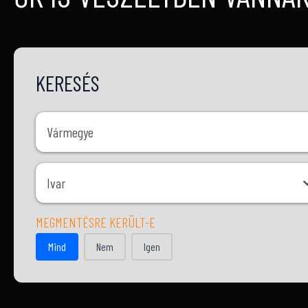
KERESÉS
Vármegye
Vármegye
Ivar
Ivar
MEGMENTÉSRE KERÜLT-E
MEGMENTÉSRE KERÜLT-E
Mind
Nem
Igen