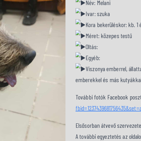
Név: Melani
Ivar: szuka
Kora bekerüléskor: kb. 1 é
Méret: közepes testű
Oltás:
Egyéb:
Viszonya emberrel, állatta
emberekkel és más kutyákkal
További fotók Facebook poszt
fbid=1237439681756435&set=
Elsősorban átvevő szervezet
A további egyeztetés az oldal