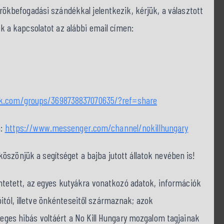
befogadási szándékkal jelentkezik, kérjük, a választott
nk a kapcsolatot az alábbi email címen:
ok.com/groups/3698738837070635/?ref=share
a:
https://www.messenger.com/channel/nokillhungary
szönjük a segítséget a bajba jutott állatok nevében is!
tüntetett, az egyes kutyákra vonatkozó adatok, információk
itól, illetve önkénteseitől származnak; azok
tleges hibás voltáért a No Kill Hungary mozgalom tagjainak