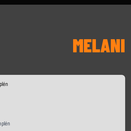
MELANI
plén
mplén