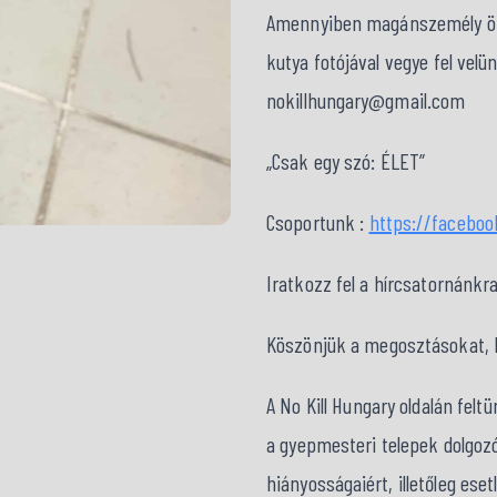
Amennyiben magánszemély örök
kutya fotójával vegye fel velü
nokillhungary@gmail.com
„Csak egy szó: ÉLET”
Csoportunk :
https://facebo
Iratkozz fel a hírcsatornánkr
Köszönjük a megosztásokat, kö
A No Kill Hungary oldalán fel
a gyepmesteri telepek dolgozó
hiányosságaiért, illetőleg ese