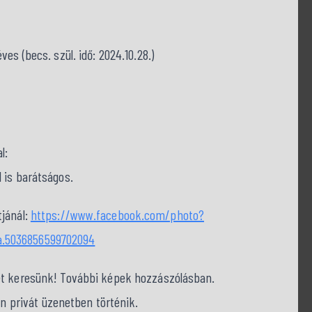
ves (becs. szül. idő: 2024.10.28.)
l:
 is barátságos.
jánál:
https://www.facebook.com/photo?
a.5036856599702094
et keresünk! További képek hozzászólásban.
on privát üzenetben történik.