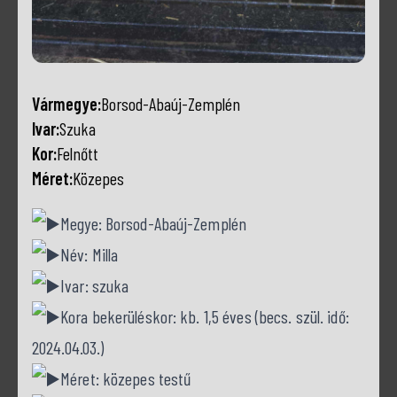
Vármegye:
Borsod-Abaúj-Zemplén
Ivar:
Szuka
Kor:
Felnőtt
Méret:
Közepes
Megye: Borsod-Abaúj-Zemplén
Név: Milla
Ivar: szuka
Kora bekerüléskor: kb. 1,5 éves (becs. szül. idő:
2024.04.03.)
Méret: közepes testű