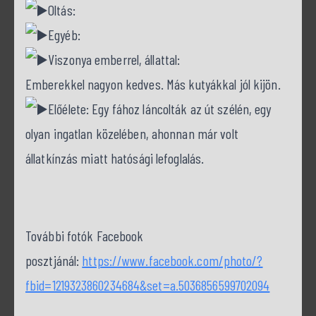
Oltás:
Egyéb:
Viszonya emberrel, állattal:
Emberekkel nagyon kedves. Más kutyákkal jól kijön.
Előélete: Egy fához láncolták az út szélén, egy
olyan ingatlan közelében, ahonnan már volt
állatkínzás miatt hatósági lefoglalás.
További fotók Facebook
posztjánál:
https://www.facebook.com/photo/?
fbid=1219323860234684&set=a.5036856599702094