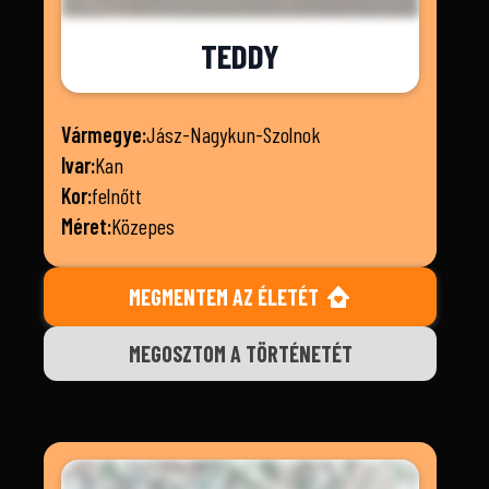
TEDDY
Vármegye:
Jász-Nagykun-Szolnok
Ivar:
Kan
Kor:
felnőtt
Méret:
Közepes
MEGMENTEM AZ ÉLETÉT
MEGOSZTOM A TÖRTÉNETÉT