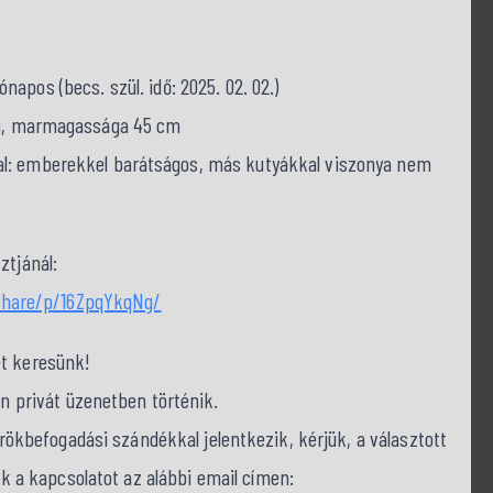
napos (becs. szül. idő: 2025. 02. 02.)
 kg, marmagassága 45 cm
tal: emberekkel barátságos, más kutyákkal viszonya nem
ztjánál:
share/p/16ZpqYkqNg/
et keresünk!
on privát üzenetben történik.
befogadási szándékkal jelentkezik, kérjük, a választott
nk a kapcsolatot az alábbi email címen: