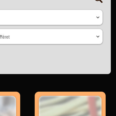
ret
Méret