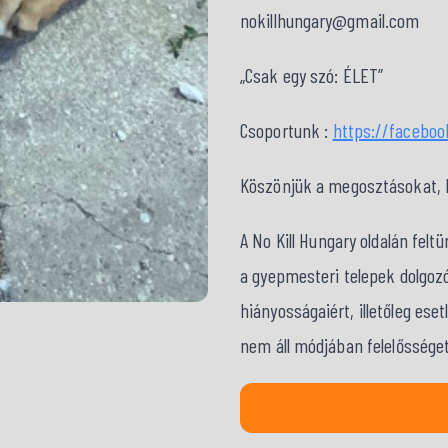
nokillhungary@gmail.com
„Csak egy szó: ÉLET”
Csoportunk :
https://facebo
Köszönjük a megosztásokat, kö
A No Kill Hungary oldalán fel
a gyepmesteri telepek dolgozó
hiányosságaiért, illetőleg ese
nem áll módjában felelősséget 