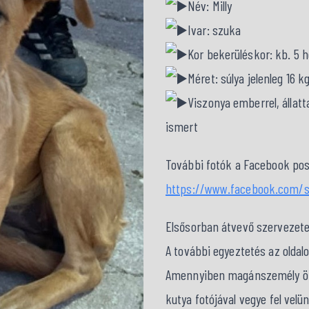
Név: Milly
Ivar: szuka
Kor bekerüléskor: kb. 5 hó
Méret: súlya jelenleg 16
Viszonya emberrel, állat
ismert
További fotók a Facebook pos
https://www.facebook.com/
Elsősorban átvevő szervezet
A további egyeztetés az oldal
Amennyiben magánszemély örök
kutya fotójával vegye fel velü