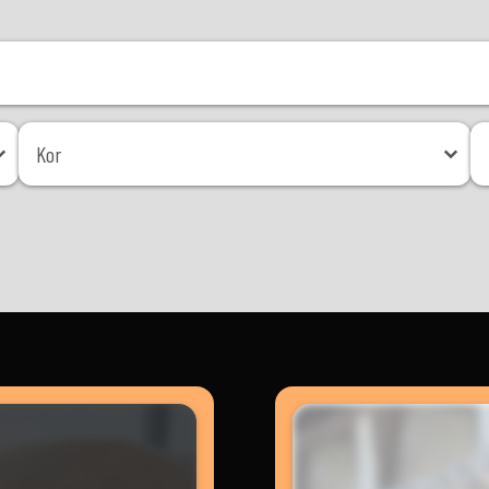
Kor
Mé
Kor