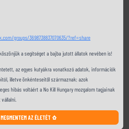
ok.com/groups/3698738837070635/?ref=share
szönjük a segítséget a bajba jutott állatok nevében is!
tüntetett, az egyes kutyákra vonatkozó adatok, információk
itól, illetve önkénteseitől származnak; azok
tleges hibás voltáért a No Kill Hungary mozgalom tagjainak
vállalni.
MEGMENTEM AZ ÉLETÉT