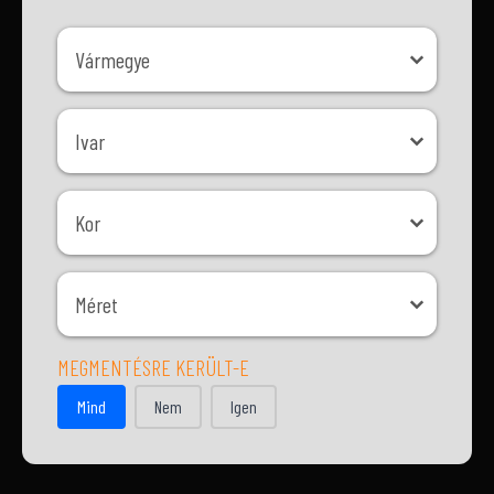
Vármegye
Vármegye
Ivar
Ivar
Kor
Kor
Méret
Méret
MEGMENTÉSRE KERÜLT-E
MEGMENTÉSRE KERÜLT-E
Mind
Nem
Igen