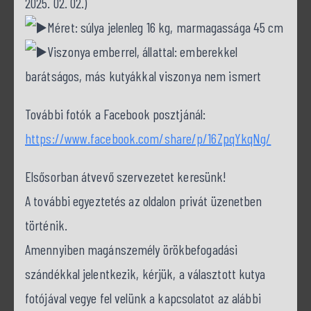
2025. 02. 02.)
Méret: súlya jelenleg 16 kg, marmagassága 45 cm
Viszonya emberrel, állattal: emberekkel
barátságos, más kutyákkal viszonya nem ismert
További fotók a Facebook posztjánál:
https://www.facebook.com/share/p/16ZpqYkqNg/
Elsősorban átvevő szervezetet keresünk!
A további egyeztetés az oldalon privát üzenetben
történik.
Amennyiben magánszemély örökbefogadási
szándékkal jelentkezik, kérjük, a választott kutya
fotójával vegye fel velünk a kapcsolatot az alábbi