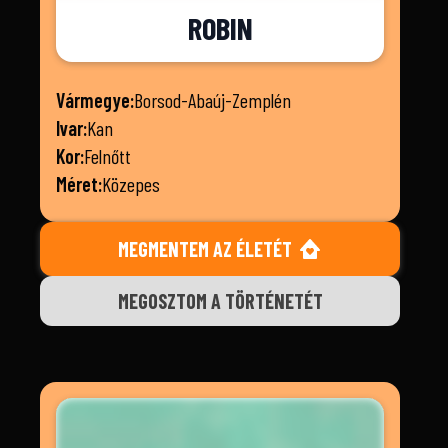
ROBIN
Vármegye:
Borsod-Abaúj-Zemplén
Ivar:
Kan
Kor:
Felnőtt
Méret:
Közepes
MEGMENTEM AZ ÉLETÉT
MEGOSZTOM A TÖRTÉNETÉT