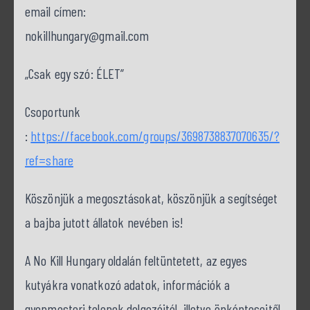
email címen:
nokillhungary@gmail.com
„Csak egy szó: ÉLET”
Csoportunk
:
https://facebook.com/groups/3698738837070635/?
ref=share
Köszönjük a megosztásokat, köszönjük a segítséget
a bajba jutott állatok nevében is!
A No Kill Hungary oldalán feltüntetett, az egyes
kutyákra vonatkozó adatok, információk a
gyepmesteri telepek dolgozóitól, illetve önkénteseitől