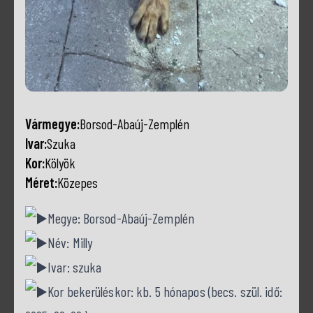
Vármegye:
Borsod-Abaúj-Zemplén
Ivar:
Szuka
Kor:
Kölyök
Méret:
Közepes
Megye: Borsod-Abaúj-Zemplén
Név: Milly
Ivar: szuka
Kor bekerüléskor: kb. 5 hónapos (becs. szül. idő: