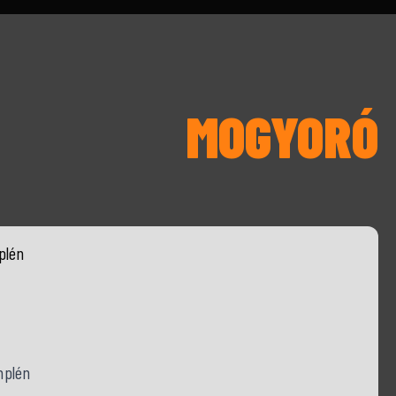
MOGYORÓ
plén
mplén