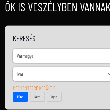
ŐK IS VESZÉLYBEN VANNA
KERESÉS
Vármegye
Vármegye
Ivar
Ivar
MEGMENTÉSRE KERÜLT-E
MEGMENTÉSRE KERÜLT-E
Mind
Nem
Igen