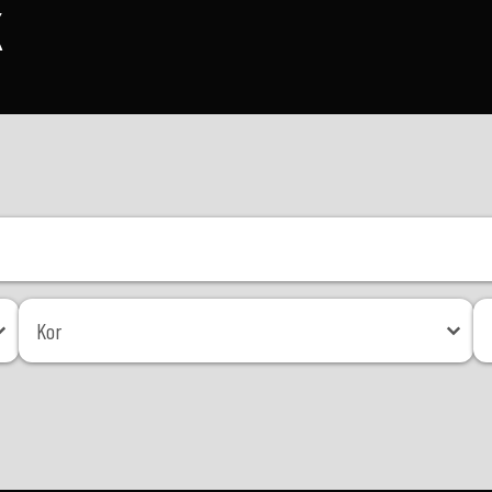
K
Kor
Mé
Kor