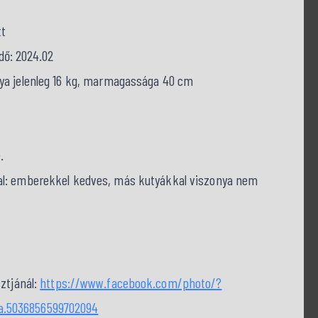
tt
idő: 2024.02
lya jelenleg 16 kg, marmagassága 40 cm
.
tal: emberekkel kedves, más kutyákkal viszonya nem
ztjánál:
https://www.facebook.com/photo/?
a.5036856599702094