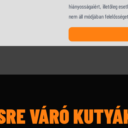
hiányosságaiért, illetőleg ese
nem áll módjában felelősséget 
SRE VÁRÓ KUTYÁ