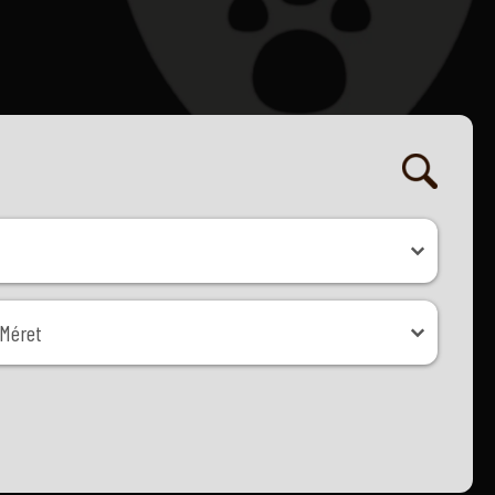
ret
Méret