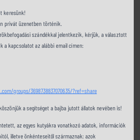
et keresünk!
on privát üzenetben történik.
befogadási szándékkal jelentkezik, kérjük, a választott
nk a kapcsolatot az alábbi email címen:
k.com/groups/3698738837070635/?ref=share
szönjük a segítséget a bajba jutott állatok nevében is!
tüntetett, az egyes kutyákra vonatkozó adatok, információk
itól, illetve önkénteseitől származnak; azok