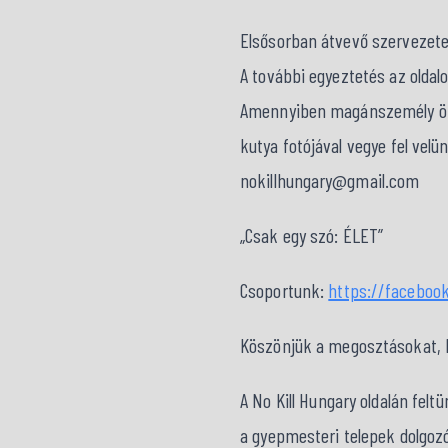
Elsősorban átvevő szervezet
A további egyeztetés az oldal
Amennyiben magánszemély örök
kutya fotójával vegye fel velü
nokillhungary@gmail.com
„Csak egy szó: ÉLET”
Csoportunk:
https://faceboo
Köszönjük a megosztásokat, kö
A No Kill Hungary oldalán fel
a gyepmesteri telepek dolgozó