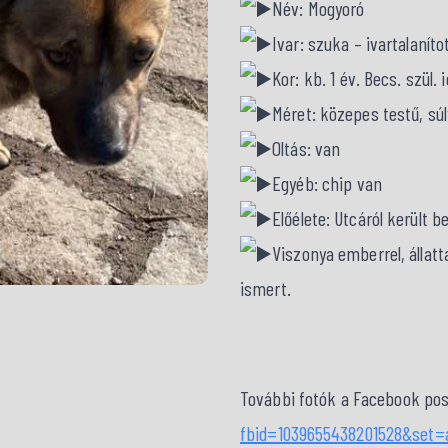
Név: Mogyoró
Ivar: szuka – ivartalaníto
Kor: kb. 1 év. Becs. szül. 
Méret: közepes testű, sú
Oltás: van
Egyéb: chip van
Előélete: Utcáról került be
Viszonya emberrel, állat
ismert.
További fotók a Facebook pos
fbid=1039655438201528&set=