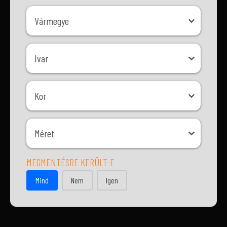
Vármegye
Vármegye
Ivar
Ivar
Kor
Kor
Méret
Méret
MEGMENTÉSRE KERÜLT-E
MEGMENTÉSRE KERÜLT-E
Mind
Nem
Igen