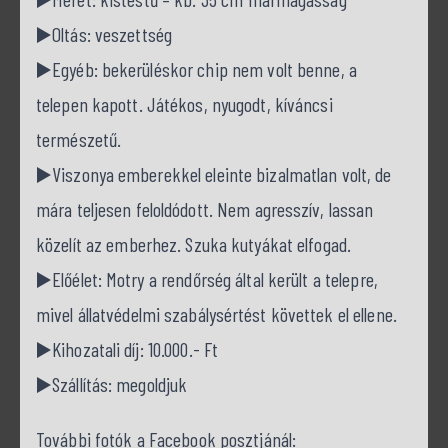
▶️Oltás: veszettség
▶️Egyéb: bekerüléskor chip nem volt benne, a
telepen kapott. Játékos, nyugodt, kíváncsi
természetű.
▶️Viszonya emberekkel eleinte bizalmatlan volt, de
mára teljesen feloldódott. Nem agresszív, lassan
közelít az emberhez. Szuka kutyákat elfogad.
▶️Előélet: Motry a rendőrség által került a telepre,
mivel állatvédelmi szabálysértést követtek el ellene.
▶️Kihozatali díj: 10.000.- Ft
▶️Szállítás: megoldjuk
További fotók a Facebook posztjánál: