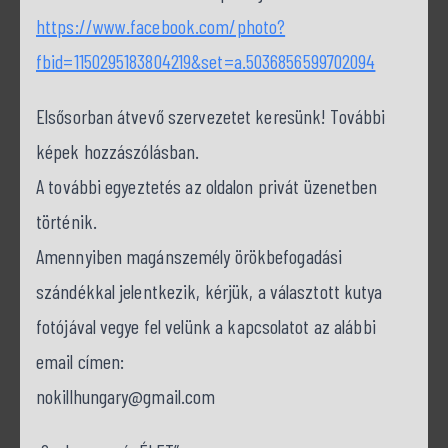
https://www.facebook.com/photo?
fbid=1150295183804219&set=a.5036856599702094
Elsősorban átvevő szervezetet keresünk! További
képek hozzászólásban.
A további egyeztetés az oldalon privát üzenetben
történik.
Amennyiben magánszemély örökbefogadási
szándékkal jelentkezik, kérjük, a választott kutya
fotójával vegye fel velünk a kapcsolatot az alábbi
email címen:
nokillhungary@gmail.com