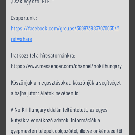
„Csak egy szó: ÉLET”
Csoportunk :
https://facebook.com/groups/3698738837070635/?
ref=share
Iratkozz fel a hírcsatornánkra:
https://www.messenger.com/channel/nokillhungary
Köszönjük a megosztásokat, köszönjük a segítséget
a bajba jutott állatok nevében is!
A No Kill Hungary oldalán feltüntetett, az egyes
kutyákra vonatkozó adatok, információk a
gyepmesteri telepek dolgozóitól, illetve önkénteseitől