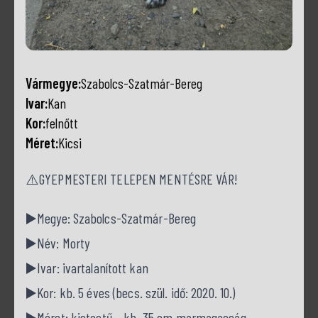
Vármegye:
Szabolcs-Szatmár-Bereg
Ivar:
Kan
Kor:
felnőtt
Méret:
Kicsi
⚠️GYEPMESTERI TELEPEN MENTÉSRE VÁR!
▶️Megye: Szabolcs-Szatmár-Bereg
▶️Név: Morty
▶️Ivar: ivartalanított kan
▶️Kor: kb. 5 éves (becs. szül. idő: 2020. 10.)
▶️Méret: kistestű – kb. 35 cm marmagasság