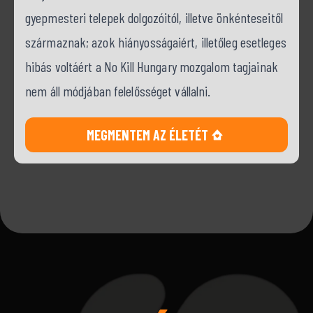
gyepmesteri telepek dolgozóitól, illetve önkénteseitől
származnak; azok hiányosságaiért, illetőleg esetleges
hibás voltáért a No Kill Hungary mozgalom tagjainak
nem áll módjában felelősséget vállalni.
MEGMENTEM AZ ÉLETÉT