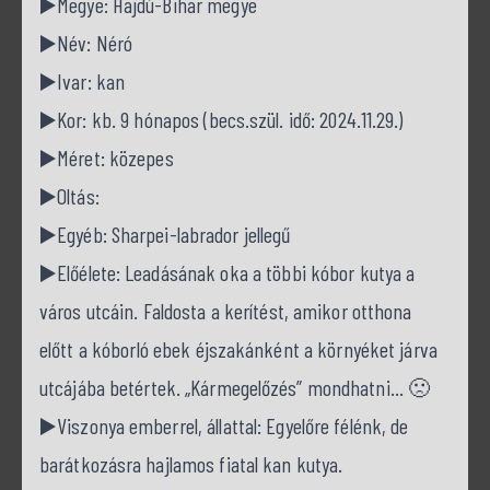
▶️Megye: Hajdú-Bihar megye
▶️Név: Néró
▶️Ivar: kan
▶️Kor: kb. 9 hónapos (becs.szül. idő: 2024.11.29.)
▶️Méret: közepes
▶️Oltás:
▶️Egyéb: Sharpei-labrador jellegű
▶️Előélete: Leadásának oka a többi kóbor kutya a
város utcáin. Faldosta a kerítést, amikor otthona
előtt a kóborló ebek éjszakánként a környéket járva
utcájába betértek. „Kármegelőzés” mondhatni… 🙁
▶️Viszonya emberrel, állattal: Egyelőre félénk, de
barátkozásra hajlamos fiatal kan kutya.