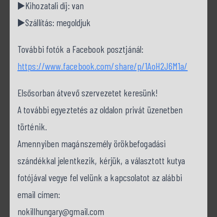
▶️Kihozatali díj: van
▶️Szállítás: megoldjuk
További fotók a Facebook posztjánál:
https://www.facebook.com/share/p/1AoH2J6M1a/
Elsősorban átvevő szervezetet keresünk!
A további egyeztetés az oldalon privát üzenetben
történik.
Amennyiben magánszemély örökbefogadási
szándékkal jelentkezik, kérjük, a választott kutya
fotójával vegye fel velünk a kapcsolatot az alábbi
email címen:
nokillhungary@gmail.com