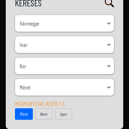
KERESÉS
Vármegye
Vármegye
Ivar
Ivar
Kor
Kor
Méret
Méret
MEGMENTÉSRE KERÜLT-E
MEGMENTÉSRE KERÜLT-E
Mind
Nem
Igen