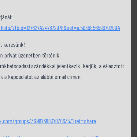
jánál:
hoto/?fbid=1276274247872978&set=a.5036856599702094
et keresünk!
on privát üzenetben történik.
befogadási szándékkal jelentkezik, kérjük, a választott
nk a kapcsolatot az alábbi email címen:
ok.com/groups/3698738837070635/?ref=share