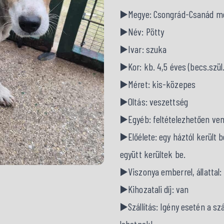
▶️Megye: Csongrád-Csanád m
▶️Név: Pötty
▶️Ivar: szuka
▶️Kor: kb. 4,5 éves (becs.szül. 
▶️Méret: kis-közepes
▶️Oltás: veszettség
▶️Egyéb: feltételezhetően v
▶️Előélete: egy háztól került 
együtt kerültek be.
▶️Viszonya emberrel, állattal
▶️Kihozatali díj: van
▶️Szállítás: Igény esetén a s