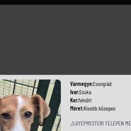
Vármegye:
Csongrád
Ivar:
Szuka
Kor:
felnőtt
Méret:
Kisebb közepes
⚠️GYEPMESTERI TELEPEN MEN