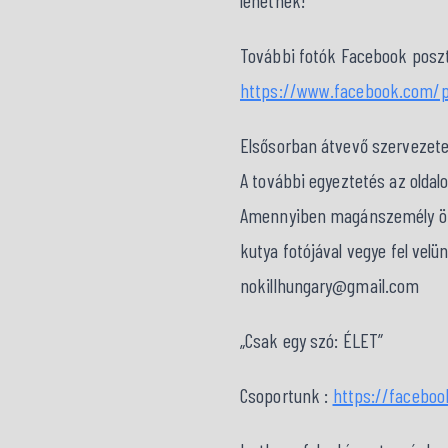
lehetnek!
További fotók Facebook poszt
https://www.facebook.com/p
Elsősorban átvevő szervezet
A további egyeztetés az oldal
Amennyiben magánszemély örök
kutya fotójával vegye fel velü
nokillhungary@gmail.com
„Csak egy szó: ÉLET”
Csoportunk :
https://facebo