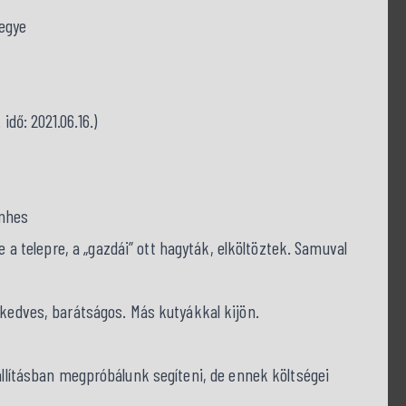
egye
idő: 2021.06.16.)
emhes
be a telepre, a „gazdái” ott hagyták, elköltöztek. Samuval
: kedves, barátságos. Más kutyákkal kijön.
zállításban megpróbálunk segíteni, de ennek költségei