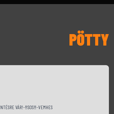
PÖTTY
TÉSRE VÁR!-‼️SOS‼️-VEMHES