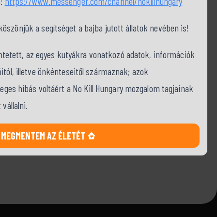
a:
https://www.messenger.com/channel/nokillhungary
szönjük a segítséget a bajba jutott állatok nevében is!
tüntetett, az egyes kutyákra vonatkozó adatok, információk
itól, illetve önkénteseitől származnak; azok
tleges hibás voltáért a No Kill Hungary mozgalom tagjainak
vállalni.
MEGMENTEM AZ ÉLETÉT