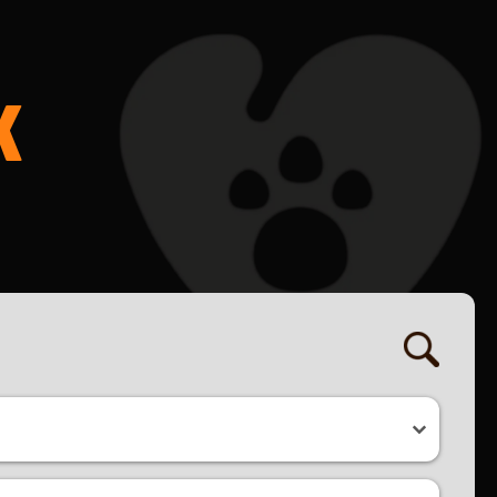
K
ret