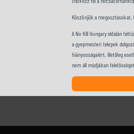
Iratkozz fel a hírcsatornánkr
Köszönjük a megosztásokat, kö
A No Kill Hungary oldalán fel
a gyepmesteri telepek dolgozó
hiányosságaiért, illetőleg ese
nem áll módjában felelősséget 