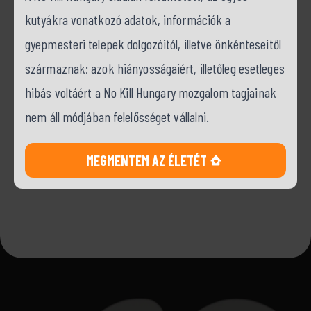
kutyákra vonatkozó adatok, információk a
gyepmesteri telepek dolgozóitól, illetve önkénteseitől
származnak; azok hiányosságaiért, illetőleg esetleges
hibás voltáért a No Kill Hungary mozgalom tagjainak
nem áll módjában felelősséget vállalni.
MEGMENTEM AZ ÉLETÉT