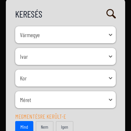
KERESÉS
Vármegye
Vármegye
Ivar
Ivar
Kor
Kor
Méret
Méret
MEGMENTÉSRE KERÜLT-E
MEGMENTÉSRE KERÜLT-E
Mind
Nem
Igen