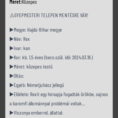
Méret:
Közepes
⚠️GYEPMESTERI TELEPEN MENTÉSRE VÁR!
▶️Megye: Hajdú-Bihar megye
▶️Név: Rex
▶️Ivar: kan
▶️Kor: kb. 1,5 éves (becs.szül. idő: 2024.03.18.)
▶️Méret: közepes testű
▶️Oltás:
▶️Egyéb: Németjuhász jellegű
▶️Előélete: Rexit egy hónapja fogadták örökbe, sajnos
a baromfi állománnyal problémái voltak…
▶️Viszonya emberrel, állattal: