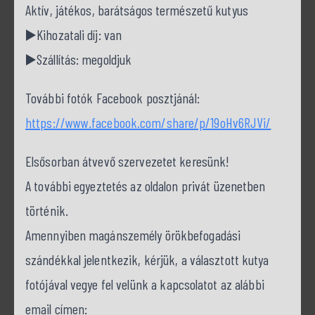
Aktív, játékos, barátságos természetű kutyus
▶️Kihozatali díj: van
▶️Szállítás: megoldjuk
További fotók Facebook posztjánál:
https://www.facebook.com/share/p/19oHv6RJVi/
Elsősorban átvevő szervezetet keresünk!
A további egyeztetés az oldalon privát üzenetben
történik.
Amennyiben magánszemély örökbefogadási
szándékkal jelentkezik, kérjük, a választott kutya
fotójával vegye fel velünk a kapcsolatot az alábbi
email címen: