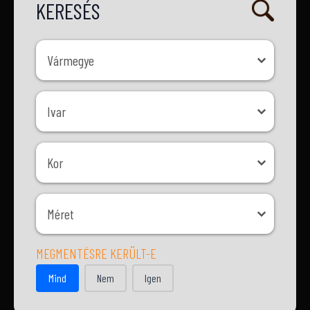
KERESÉS
Vármegye
Vármegye
Ivar
Ivar
Kor
Kor
Méret
Méret
MEGMENTÉSRE KERÜLT-E
MEGMENTÉSRE KERÜLT-E
Mind
Nem
Igen