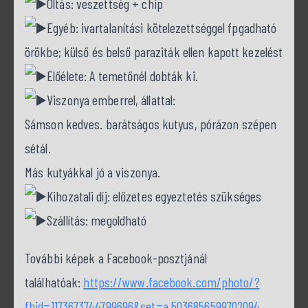
Oltás: veszettség + chip
Egyéb: ivartalanítási kötelezettséggel fpgadható
örökbe; külső és belső paraziták ellen kapott kezelést
Előélete: A temetőnél dobták ki.
Viszonya emberrel, állattal:
Sámson kedves. barátságos kutyus, pórázon szépen
sétál.
Más kutyákkal jó a viszonya.
Kihozatali díj: előzetes egyeztetés szükséges
Szállítás: megoldható
További képek a Facebook-posztjánál
találhatóak:
https://www.facebook.com/photo/?
fbid=1173673744799696&set=a.5036856599702094