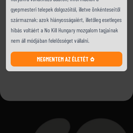
gyepmesteri telepek dolgozóitól, illetve önkénteseitől
származnak; azok hiányosságaiért, illetőleg esetleges
hibás voltáért a No Kill Hungary mozgalom tagjainak
nem áll módjában felelősséget vállalni.
MEGMENTEM AZ ÉLETÉT