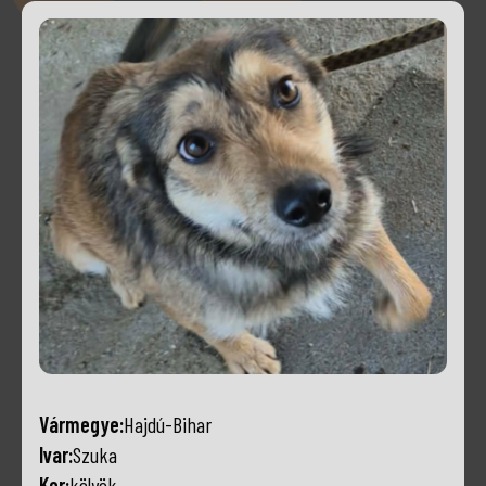
Vármegye:
Hajdú-Bihar
Ivar:
Szuka
Kor:
kölyök