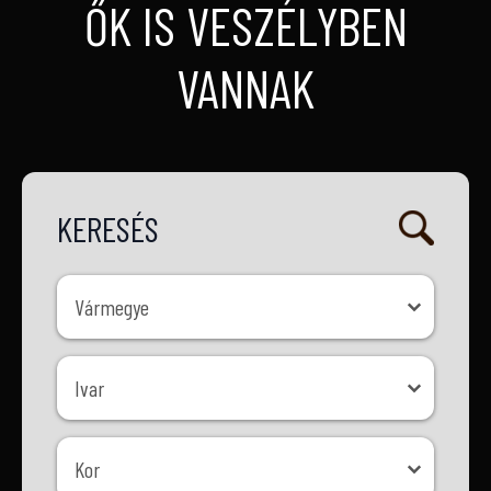
ŐK IS VESZÉLYBEN
VANNAK
KERESÉS
Vármegye
Vármegye
Ivar
Ivar
Kor
Kor