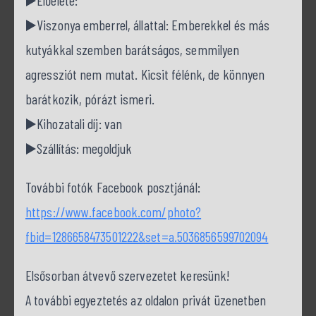
▶️Előélete:
▶️Viszonya emberrel, állattal: Emberekkel és más
kutyákkal szemben barátságos, semmilyen
agressziót nem mutat. Kicsit félénk, de könnyen
barátkozik, pórázt ismeri.
▶️Kihozatali díj: van
▶️Szállítás: megoldjuk
További fotók Facebook posztjánál:
https://www.facebook.com/photo?
fbid=1286658473501222&set=a.5036856599702094
Elsősorban átvevő szervezetet keresünk!
A további egyeztetés az oldalon privát üzenetben