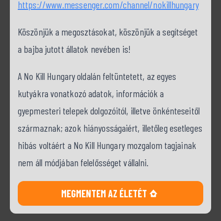
https://www.messenger.com/channel/nokillhungary
Köszönjük a megosztásokat, köszönjük a segítséget
a bajba jutott állatok nevében is!
A No Kill Hungary oldalán feltüntetett, az egyes
kutyákra vonatkozó adatok, információk a
gyepmesteri telepek dolgozóitól, illetve önkénteseitől
származnak; azok hiányosságaiért, illetőleg esetleges
hibás voltáért a No Kill Hungary mozgalom tagjainak
nem áll módjában felelősséget vállalni.
MEGMENTEM AZ ÉLETÉT