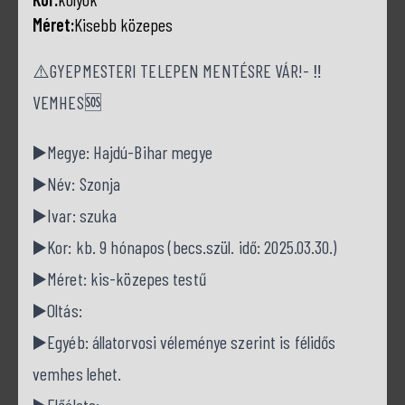
Méret:
Kisebb közepes
⚠️GYEPMESTERI TELEPEN MENTÉSRE VÁR!- ‼️
VEMHES🆘
▶️Megye: Hajdú-Bihar megye
▶️Név: Szonja
▶️Ivar: szuka
▶️Kor: kb. 9 hónapos (becs.szül. idő: 2025.03.30.)
▶️Méret: kis-közepes testű
▶️Oltás:
▶️Egyéb: állatorvosi véleménye szerint is félidős
vemhes lehet.