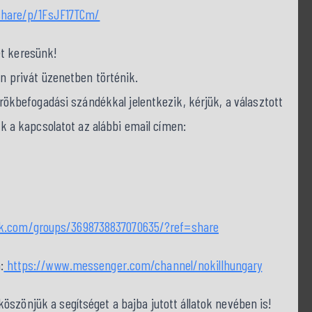
hare/p/1FsJF17TCm/
et keresünk!
on privát üzenetben történik.
befogadási szándékkal jelentkezik, kérjük, a választott
nk a kapcsolatot az alábbi email címen:
ok.com/groups/3698738837070635/?ref=share
:
https://www.messenger.com/channel/nokillhungary
szönjük a segítséget a bajba jutott állatok nevében is!