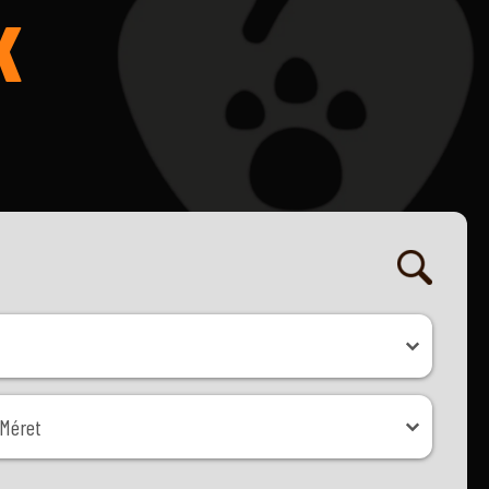
K
ret
Méret