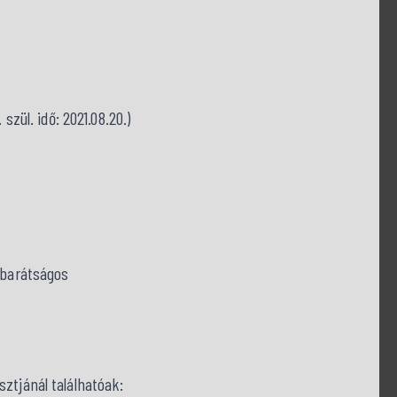
szül. idő: 2021.08.20.)
: barátságos
ztjánál találhatóak: