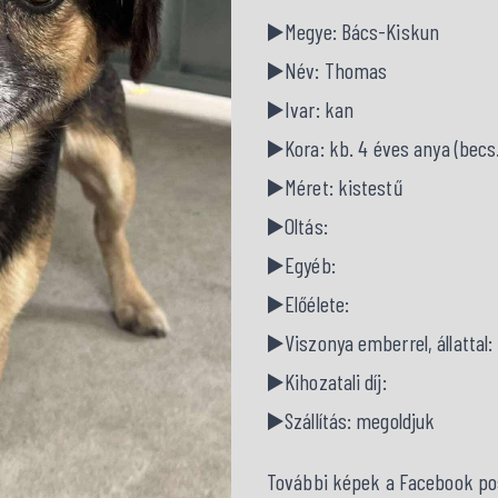
▶️Megye: Bács-Kiskun
▶️Név: Thomas
▶️Ivar: kan
▶️Kora: kb. 4 éves anya (becs. 
▶️Méret: kistestű
▶️Oltás:
▶️Egyéb:
▶️Előélete:
▶️Viszonya emberrel, állattal
▶️Kihozatali díj:
▶️Szállítás: megoldjuk
További képek a Facebook pos