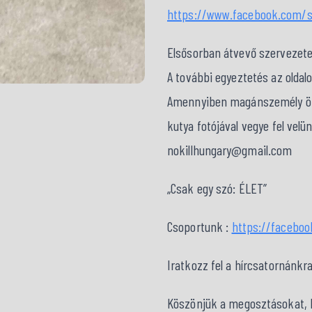
https://www.facebook.com/s
Elsősorban átvevő szervezet
A további egyeztetés az oldal
Amennyiben magánszemély örök
kutya fotójával vegye fel velü
nokillhungary@gmail.com
„Csak egy szó: ÉLET”
Csoportunk :
https://facebo
Iratkozz fel a hírcsatornánkra
Köszönjük a megosztásokat, kö