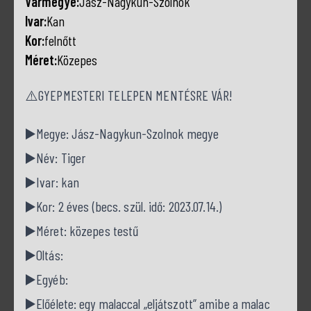
Vármegye:
Jász-Nagykun-Szolnok
Ivar:
Kan
Kor:
felnőtt
Méret:
Közepes
⚠️GYEPMESTERI TELEPEN MENTÉSRE VÁR!
▶️Megye: Jász-Nagykun-Szolnok megye
▶️Név: Tiger
▶️Ivar: kan
▶️Kor: 2 éves (becs. szül. idő: 2023.07.14.)
▶️Méret: közepes testű
▶️Oltás:
▶️Egyéb:
▶️Előélete: egy malaccal „eljátszott” amibe a malac