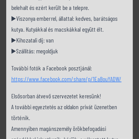
belehalt és ezért került be a telepre.
▶️Viszonya emberrel, állattal: kedves, barátságos
kutya. Kutyákkal és macskákkal együtt élt.
▶️Kihozatali díj: van
▶️Szállítás: megoldjuk
További fotók a Facebook posztjánál:
https://www.facebook.com/share/p/1EaBouYADW/
Elsősorban átvevő szervezetet keresünk!
A további egyeztetés az oldalon privát üzenetben
történik.
Amennyiben magánszemély örökbefogadási