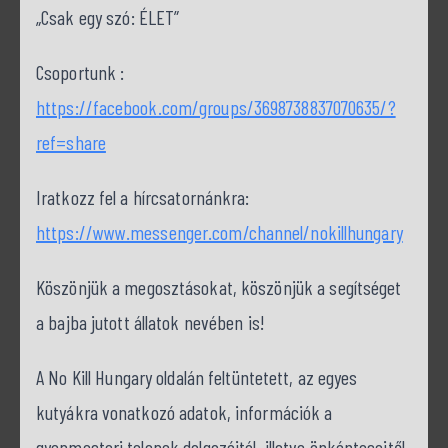
„Csak egy szó: ÉLET”
Csoportunk :
https://facebook.com/groups/3698738837070635/?
ref=share
Iratkozz fel a hírcsatornánkra:
https://www.messenger.com/channel/nokillhungary
Köszönjük a megosztásokat, köszönjük a segítséget
a bajba jutott állatok nevében is!
A No Kill Hungary oldalán feltüntetett, az egyes
kutyákra vonatkozó adatok, információk a
gyepmesteri telepek dolgozóitól, illetve önkénteseitől