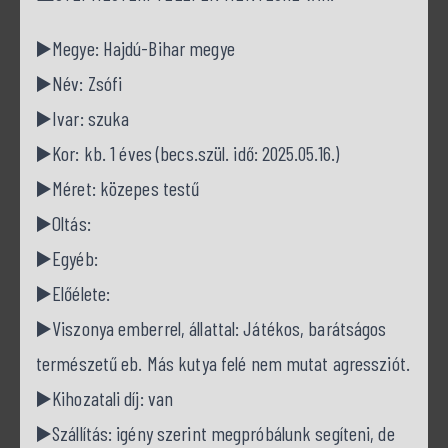
▶️Megye: Hajdú-Bihar megye
▶️Név: Zsófi
▶️Ivar: szuka
▶️Kor: kb. 1 éves (becs.szül. idő: 2025.05.16.)
▶️Méret: közepes testű
▶️Oltás:
▶️Egyéb:
▶️Előélete:
▶️Viszonya emberrel, állattal: Játékos, barátságos
természetű eb. Más kutya felé nem mutat agressziót.
▶️Kihozatali díj: van
▶️Szállítás: igény szerint megpróbálunk segíteni, de