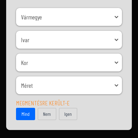
Vármegye
Vármegye
Ivar
Ivar
Kor
Kor
Méret
Méret
MEGMENTÉSRE KERÜLT-E
MEGMENTÉSRE KERÜLT-E
Mind
Nem
Igen